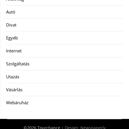
Autó
Divat
Egyéb
Internet
Szolgáltatás
Utazás
Vásárlás
Webáruház
©2026 Tourchance
| Design:
Newspaperly