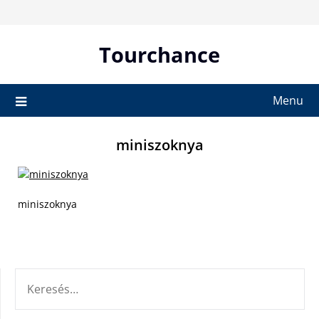
Skip
to
content
Tourchance
Menu
miniszoknya
miniszoknya
KERESÉS: