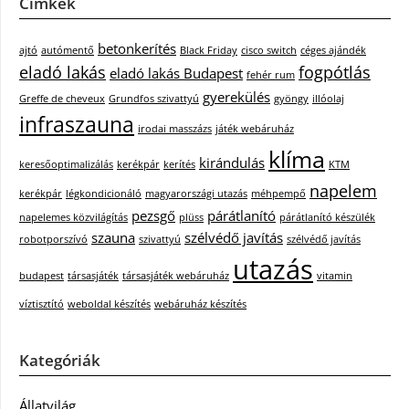
Címkék
betonkerítés
ajtó
autómentő
Black Friday
cisco switch
céges ajándék
eladó lakás
fogpótlás
eladó lakás Budapest
fehér rum
gyerekülés
Greffe de cheveux
Grundfos szivattyú
gyöngy
illóolaj
infraszauna
irodai masszázs
játék webáruház
klíma
kirándulás
keresőoptimalizálás
kerékpár
kerítés
KTM
napelem
kerékpár
légkondicionáló
magyarországi utazás
méhpempő
pezsgő
párátlanító
napelemes közvilágítás
plüss
párátlanító készülék
szauna
szélvédő javítás
robotporszívó
szivattyú
szélvédő javítás
utazás
budapest
társasjáték
társasjáték webáruház
vitamin
víztisztító
weboldal készítés
webáruház készítés
Kategóriák
Állatvilág