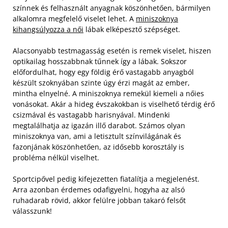
színnek és felhasznált anyagnak köszönhetően, bármilyen
alkalomra megfelelő viselet lehet. A
miniszoknya
kihangsúlyozza a női
lábak elképesztő szépséget.
Alacsonyabb testmagasság esetén is remek viselet, hiszen
optikailag hosszabbnak tűnnek így a lábak. Sokszor
előfordulhat, hogy egy földig érő vastagabb anyagból
készült szoknyában szinte úgy érzi magát az ember,
mintha elnyelné.
A miniszoknya remekül kiemeli a nőies
vonásokat. Akár a hideg évszakokban is viselhető térdig érő
csizmával és vastagabb harisnyával. Mindenki
megtalálhatja az igazán illő darabot. Számos olyan
miniszoknya van, ami a letisztult színvilágának és
fazonjának köszönhetően, az idősebb korosztály is
probléma nélkül viselhet.
Sportcipővel pedig kifejezetten fiatalítja a megjelenést.
Arra azonban érdemes odafigyelni, hogyha az alsó
ruhadarab rövid, akkor felülre jobban takaró felsőt
válasszunk!