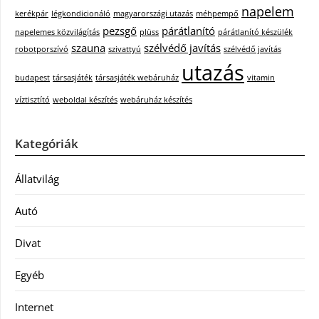
napelem
kerékpár
légkondicionáló
magyarországi utazás
méhpempő
pezsgő
párátlanító
napelemes közvilágítás
plüss
párátlanító készülék
szauna
szélvédő javítás
robotporszívó
szivattyú
szélvédő javítás
utazás
budapest
társasjáték
társasjáték webáruház
vitamin
víztisztító
weboldal készítés
webáruház készítés
Kategóriák
Állatvilág
Autó
Divat
Egyéb
Internet