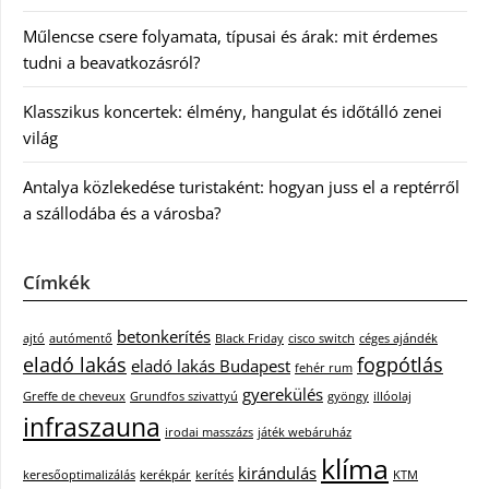
Műlencse csere folyamata, típusai és árak: mit érdemes
tudni a beavatkozásról?
Klasszikus koncertek: élmény, hangulat és időtálló zenei
világ
Antalya közlekedése turistaként: hogyan juss el a reptérről
a szállodába és a városba?
Címkék
betonkerítés
ajtó
autómentő
Black Friday
cisco switch
céges ajándék
eladó lakás
fogpótlás
eladó lakás Budapest
fehér rum
gyerekülés
Greffe de cheveux
Grundfos szivattyú
gyöngy
illóolaj
infraszauna
irodai masszázs
játék webáruház
klíma
kirándulás
keresőoptimalizálás
kerékpár
kerítés
KTM