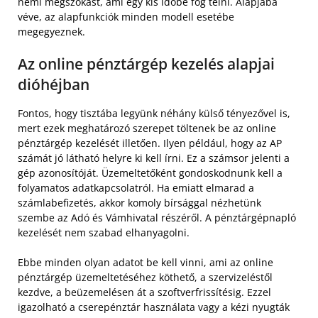
némi megszokást, ami egy kis időbe fog telni. Alapjába
véve, az alapfunkciók minden modell esetébe
megegyeznek.
Az online pénztárgép kezelés alapjai
dióhéjban
Fontos, hogy tisztába legyünk néhány külső tényezővel is,
mert ezek meghatározó szerepet töltenek be az online
pénztárgép kezelését illetően. Ilyen például, hogy az AP
számát jó látható helyre ki kell írni. Ez a számsor jelenti a
gép azonosítóját. Üzemeltetőként gondoskodnunk kell a
folyamatos adatkapcsolatról. Ha emiatt elmarad a
számlabefizetés, akkor komoly bírsággal nézhetünk
szembe az Adó és Vámhivatal részéről. A pénztárgépnapló
kezelését nem szabad elhanyagolni.
Ebbe minden olyan adatot be kell vinni, ami az online
pénztárgép üzemeltetéséhez köthető, a szervizeléstől
kezdve, a beüzemelésen át a szoftverfrissítésig. Ezzel
igazolható a cserepénztár használata vagy a kézi nyugták