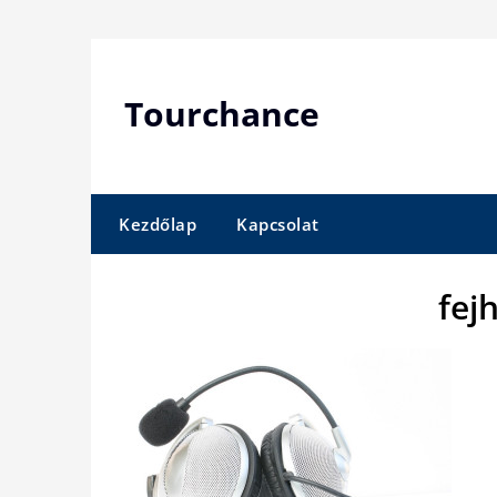
Skip
to
content
Tourchance
Kezdőlap
Kapcsolat
fej