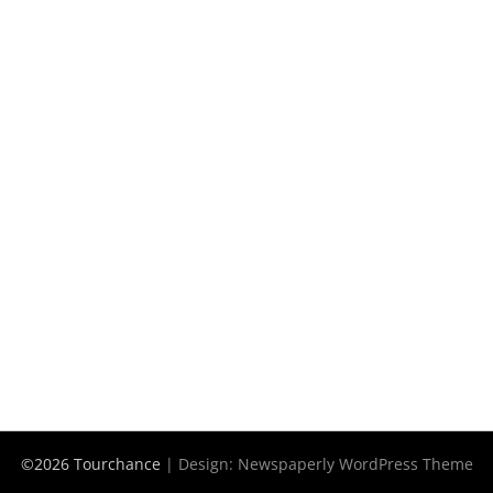
©2026 Tourchance
| Design:
Newspaperly WordPress Theme