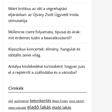
Miért kritikus az idő a végrehajtási
eljárásban: az Újváry Zsolt Ügyvédi Iroda
útmutatója
Műlencse csere folyamata, típusai és árak:
mit érdemes tudni a beavatkozásról?
Klasszikus koncertek: élmény, hangulat és
időtálló zenei világ
Antalya közlekedése turistaként: hogyan juss
el a reptérről a szállodába és a városba?
Címkék
betonkerítés
ajtó
autómentő
Black Friday
cisco switch
eladó lakás
eladó lakás
céges ajándék