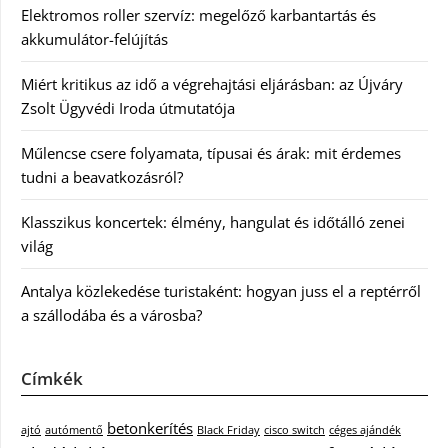
Elektromos roller szervíz: megelőző karbantartás és
akkumulátor-felújítás
Miért kritikus az idő a végrehajtási eljárásban: az Újváry
Zsolt Ügyvédi Iroda útmutatója
Műlencse csere folyamata, típusai és árak: mit érdemes
tudni a beavatkozásról?
Klasszikus koncertek: élmény, hangulat és időtálló zenei
világ
Antalya közlekedése turistaként: hogyan juss el a reptérről
a szállodába és a városba?
Címkék
betonkerítés
ajtó
autómentő
Black Friday
cisco switch
céges ajándék