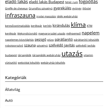
eladó lakás
fogpótlás
eladó lakás Budapest
fehér rum
gyerekülés
Greffe de cheveux
Grundfos szivattyú
gyöngy
illóolaj
infraszauna
irodai masszázs
játék webáruház
klíma
kirándulás
keresőoptimalizálás
kerékpár
kerítés
KTM
napelem
kerékpár
légkondicionáló
magyarországi utazás
méhpempő
pezsgő
párátlanító
napelemes közvilágítás
plüss
párátlanító készülék
szauna
szélvédő javítás
robotporszívó
szivattyú
szélvédő javítás
utazás
budapest
társasjáték
társasjáték webáruház
vitamin
víztisztító
weboldal készítés
webáruház készítés
Kategóriák
Állatvilág
Autó