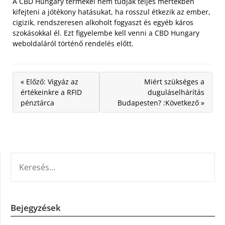
A CBD Hungary termékei nem tudják teljes mértékben
kifejteni a jótékony hatásukat, ha rosszul étkezik az ember,
cigizik, rendszeresen alkoholt fogyaszt és egyéb káros
szokásokkal él. Ezt figyelembe kell venni a CBD Hungary
weboldaláról történő rendelés előtt.
« Előző: Vigyáz az
Miért szükséges a
értékeinkre a RFID
duguláselhárítás
pénztárca
Budapesten? :Következő »
KERESÉS:
Bejegyzések