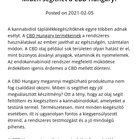
Posted on 2021-02-05
A kannabidiol táplálékkiegészítőknek egyre többen adnak
esélyt. A
CBD Hungary termékeinek
a rendszeres
használatával az ember javíthat az egészségén, számtalan
módon. A CBD olaj például sok területen olyan hatást ér el,
mint bizonyos ásványi anyagok, vitaminok és nyomelemek.
Az endokannabinoid rendszer megfelelő működése
érdekében igenis érdemes a CBD mellett dönteni.
A CBD Hungary megannyi megbízható produktuma nem
fog csalódást okozni. Miben is segíthet egy jól
megválasztott készítmény? Ott a tény, hogy az olaj segít
feltölteni és kiegészíteni a kannabinoidokat, amelyeket a
testünk termel. Természetesen, mint minden kiegészítő
esetében, itt is ugyanolyan fontos a kiegyensúlyozott
étrend, a rendszeres testmozgást és a jó minőségű
pihenés.