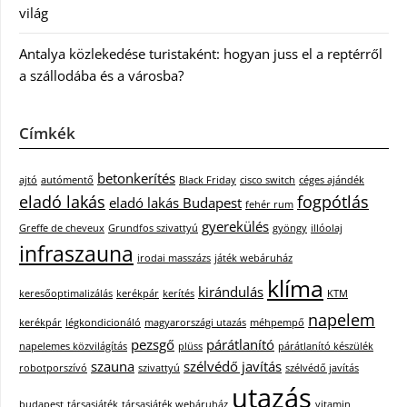
világ
Antalya közlekedése turistaként: hogyan juss el a reptérről
a szállodába és a városba?
Címkék
betonkerítés
ajtó
autómentő
Black Friday
cisco switch
céges ajándék
eladó lakás
fogpótlás
eladó lakás Budapest
fehér rum
gyerekülés
Greffe de cheveux
Grundfos szivattyú
gyöngy
illóolaj
infraszauna
irodai masszázs
játék webáruház
klíma
kirándulás
keresőoptimalizálás
kerékpár
kerítés
KTM
napelem
kerékpár
légkondicionáló
magyarországi utazás
méhpempő
pezsgő
párátlanító
napelemes közvilágítás
plüss
párátlanító készülék
szauna
szélvédő javítás
robotporszívó
szivattyú
szélvédő javítás
utazás
budapest
társasjáték
társasjáték webáruház
vitamin