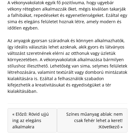
A vékonyvakolatok egyik fő pozitívuma, hogy ugyebár
vékony rétegben alkalmazzák őket, mégis kiválóan takarják
a falhibákat, repedéseket és egyenetlenségeket. Ezáltal egy
sima és elegáns felületet hoznak létre, amely modern és
időtlen egyben.
Az anyagok gyorsan száradnak és könnyen alkalmazhatók,
így ideális választás lehet azoknak, akik gyors és látványos
változást szeretnének elérni az otthonuk vagy üzletük
környezetében. A vékonyvakolatok alkalmazása bármilyen
stílushoz illeszthető. Lehetőség van sima, selymes felületek
létrehozására, valamint textúrált vagy domború mintázatok
kialakítására is. Ezáltal a felhasználók szabadon
kifejezhetik a kreativitásukat és egyediségüket a tér
kialakításában.
« Előző: Rövid ujjú
Színes műanyag ablak: nem
ing az elegáns
csak fehér lehet a keret!
alkalmakra
:Következő »