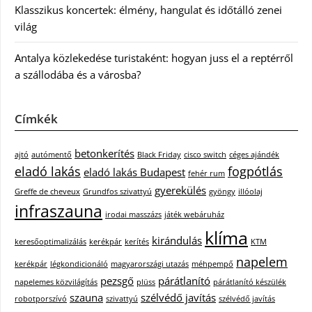
Klasszikus koncertek: élmény, hangulat és időtálló zenei
világ
Antalya közlekedése turistaként: hogyan juss el a reptérről
a szállodába és a városba?
Címkék
betonkerítés
ajtó
autómentő
Black Friday
cisco switch
céges ajándék
eladó lakás
fogpótlás
eladó lakás Budapest
fehér rum
gyerekülés
Greffe de cheveux
Grundfos szivattyú
gyöngy
illóolaj
infraszauna
irodai masszázs
játék webáruház
klíma
kirándulás
keresőoptimalizálás
kerékpár
kerítés
KTM
napelem
kerékpár
légkondicionáló
magyarországi utazás
méhpempő
pezsgő
párátlanító
napelemes közvilágítás
plüss
párátlanító készülék
szauna
szélvédő javítás
robotporszívó
szivattyú
szélvédő javítás