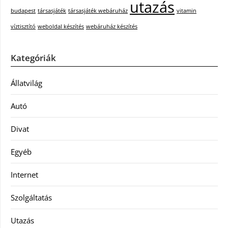
utazás
budapest
társasjáték
társasjáték webáruház
vitamin
víztisztító
weboldal készítés
webáruház készítés
Kategóriák
Állatvilág
Autó
Divat
Egyéb
Internet
Szolgáltatás
Utazás