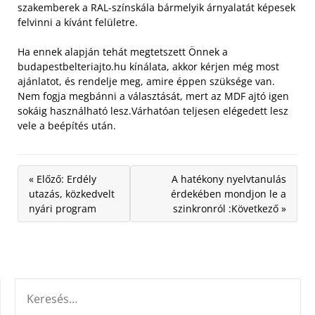
szakemberek a RAL-színskála bármelyik árnyalatát képesek
felvinni a kívánt felületre.
Ha ennek alapján tehát megtetszett Önnek a
budapestbelteriajto.hu kínálata, akkor kérjen még most
ajánlatot, és rendelje meg, amire éppen szüksége van.
Nem fogja megbánni a választását, mert az MDF ajtó igen
sokáig használható lesz.Várhatóan teljesen elégedett lesz
vele a beépítés után.
« Előző: Erdély
A hatékony nyelvtanulás
utazás, közkedvelt
érdekében mondjon le a
nyári program
szinkronról :Következő »
KERESÉS: