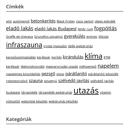
Címkék
betonkerítés
ajtó
autómentő
Black Friday
cisco switch
céges ajándék
eladó lakás
fogpótlás
eladó lakás Budapest
fehér rum
gyerekülés
Greffe de cheveux
Grundfos szivattyú
gyöngy
illóolaj
infraszauna
irodai masszázs
játék webáruház
klíma
kirándulás
keresőoptimalizálás
kerékpár
kerítés
KTM
napelem
kerékpár
légkondicionáló
magyarországi utazás
méhpempő
pezsgő
párátlanító
napelemes közvilágítás
plüss
párátlanító készülék
szauna
szélvédő javítás
robotporszívó
szivattyú
szélvédő javítás
utazás
budapest
társasjáték
társasjáték webáruház
vitamin
víztisztító
weboldal készítés
webáruház készítés
Kategóriák