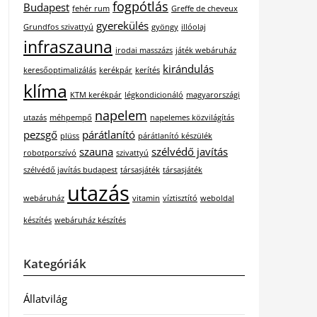
fogpótlás
Budapest
fehér rum
Greffe de cheveux
gyerekülés
Grundfos szivattyú
gyöngy
illóolaj
infraszauna
irodai masszázs
játék webáruház
kirándulás
keresőoptimalizálás
kerékpár
kerítés
klíma
KTM kerékpár
légkondicionáló
magyarországi
napelem
utazás
méhpempő
napelemes közvilágítás
pezsgő
párátlanító
plüss
párátlanító készülék
szauna
szélvédő javítás
robotporszívó
szivattyú
szélvédő javítás budapest
társasjáték
társasjáték
utazás
webáruház
vitamin
víztisztító
weboldal
készítés
webáruház készítés
Kategóriák
Állatvilág