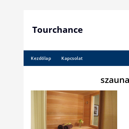
Skip
to
content
Tourchance
Kezdőlap
Kapcsolat
szauna