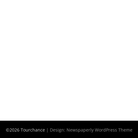
©2026 Tourchance
| Design:
Newspaperly WordPress Theme