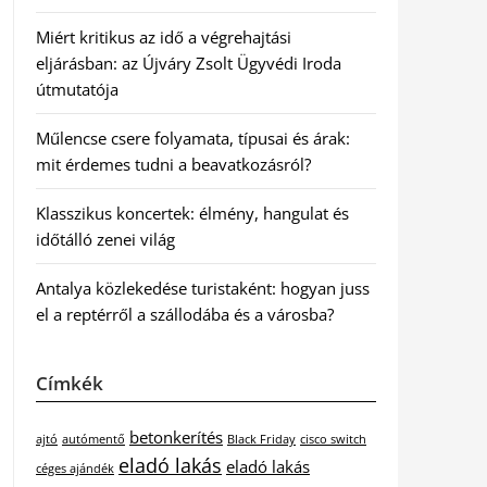
Miért kritikus az idő a végrehajtási
eljárásban: az Újváry Zsolt Ügyvédi Iroda
útmutatója
Műlencse csere folyamata, típusai és árak:
mit érdemes tudni a beavatkozásról?
Klasszikus koncertek: élmény, hangulat és
időtálló zenei világ
Antalya közlekedése turistaként: hogyan juss
el a reptérről a szállodába és a városba?
Címkék
betonkerítés
ajtó
autómentő
Black Friday
cisco switch
eladó lakás
eladó lakás
céges ajándék