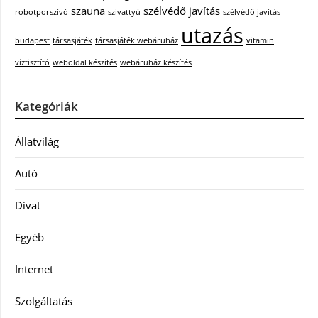
szauna
szélvédő javítás
robotporszívó
szivattyú
szélvédő javítás
utazás
budapest
társasjáték
társasjáték webáruház
vitamin
víztisztító
weboldal készítés
webáruház készítés
Kategóriák
Állatvilág
Autó
Divat
Egyéb
Internet
Szolgáltatás