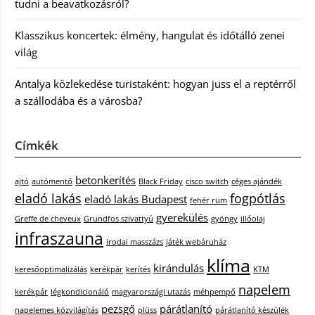
tudni a beavatkozásról?
Klasszikus koncertek: élmény, hangulat és időtálló zenei
világ
Antalya közlekedése turistaként: hogyan juss el a reptérről
a szállodába és a városba?
Címkék
betonkerítés
ajtó
autómentő
Black Friday
cisco switch
céges ajándék
eladó lakás
fogpótlás
eladó lakás Budapest
fehér rum
gyerekülés
Greffe de cheveux
Grundfos szivattyú
gyöngy
illóolaj
infraszauna
irodai masszázs
játék webáruház
klíma
kirándulás
keresőoptimalizálás
kerékpár
kerítés
KTM
napelem
kerékpár
légkondicionáló
magyarországi utazás
méhpempő
pezsgő
párátlanító
napelemes közvilágítás
plüss
párátlanító készülék