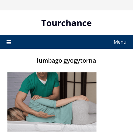
Skip
to
content
Tourchance
Menu
lumbago gyogytorna