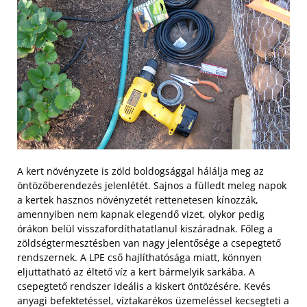
A kert növényzete is zöld boldogsággal hálálja meg az
öntözőberendezés jelenlétét. Sajnos a fülledt meleg napok
a kertek hasznos növényzetét rettenetesen kínozzák,
amennyiben nem kapnak elegendő vizet, olykor pedig
órákon belül visszafordíthatatlanul kiszáradnak. Főleg a
zöldségtermesztésben van nagy jelentősége a csepegtető
rendszernek. A LPE cső hajlíthatósága miatt, könnyen
eljuttatható az éltető víz a kert bármelyik sarkába. A
csepegtető rendszer ideális a kiskert öntözésére. Kevés
anyagi befektetéssel, víztakarékos üzemeléssel kecsegteti a