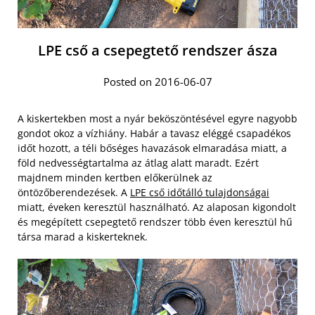
LPE cső a csepegtető rendszer ásza
Posted on 2016-06-07
A kiskertekben most a nyár beköszöntésével egyre nagyobb
gondot okoz a vízhiány. Habár a tavasz eléggé csapadékos
időt hozott, a téli bőséges havazások elmaradása miatt, a
föld nedvességtartalma az átlag alatt maradt. Ezért
majdnem minden kertben előkerülnek az
öntözőberendezések. A
LPE cső időtálló tulajdonságai
miatt, éveken keresztül használható. Az alaposan kigondolt
és megépített csepegtető rendszer több éven keresztül hű
társa marad a kiskerteknek.