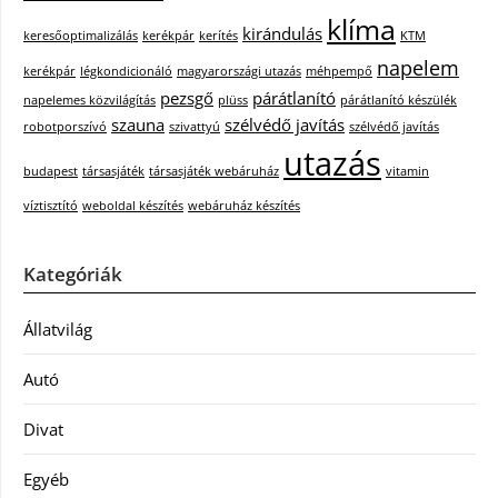
klíma
kirándulás
keresőoptimalizálás
kerékpár
kerítés
KTM
napelem
kerékpár
légkondicionáló
magyarországi utazás
méhpempő
pezsgő
párátlanító
napelemes közvilágítás
plüss
párátlanító készülék
szauna
szélvédő javítás
robotporszívó
szivattyú
szélvédő javítás
utazás
budapest
társasjáték
társasjáték webáruház
vitamin
víztisztító
weboldal készítés
webáruház készítés
Kategóriák
Állatvilág
Autó
Divat
Egyéb