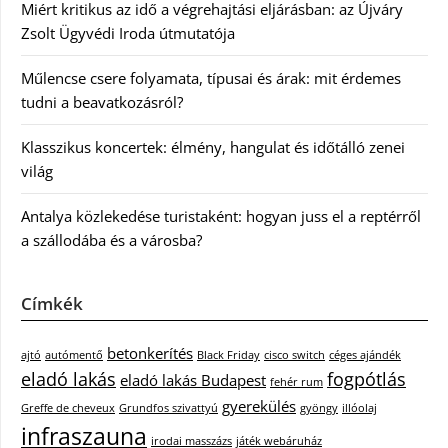
Miért kritikus az idő a végrehajtási eljárásban: az Újváry
Zsolt Ügyvédi Iroda útmutatója
Műlencse csere folyamata, típusai és árak: mit érdemes
tudni a beavatkozásról?
Klasszikus koncertek: élmény, hangulat és időtálló zenei
világ
Antalya közlekedése turistaként: hogyan juss el a reptérről
a szállodába és a városba?
Címkék
betonkerítés
ajtó
autómentő
Black Friday
cisco switch
céges ajándék
eladó lakás
fogpótlás
eladó lakás Budapest
fehér rum
gyerekülés
Greffe de cheveux
Grundfos szivattyú
gyöngy
illóolaj
infraszauna
irodai masszázs
játék webáruház