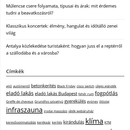
Műlencse csere folyamata, típusai és árak: mit érdemes
tudni a beavatkozásról?
Klasszikus koncertek: élmény, hangulat és időtálló zenei
világ
Antalya közlekedése turistaként: hogyan juss el a reptérről
a szállodába és a városba?
Címkék
betonkerítés
ajtó
autómentő
Black Friday
cisco switch
céges ajándék
eladó lakás
fogpótlás
eladó lakás Budapest
fehér rum
gyerekülés
Greffe de cheveux
Grundfos szivattyú
gyöngy
illóolaj
infraszauna
irodai masszázs
játék webáruház
klíma
kirándulás
keresőoptimalizálás
kerékpár
kerítés
KTM