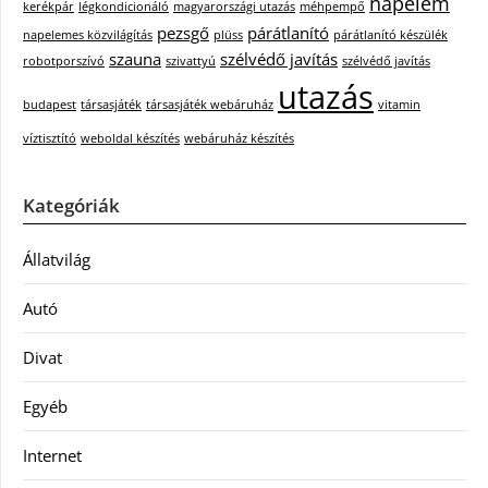
napelem
kerékpár
légkondicionáló
magyarországi utazás
méhpempő
pezsgő
párátlanító
napelemes közvilágítás
plüss
párátlanító készülék
szauna
szélvédő javítás
robotporszívó
szivattyú
szélvédő javítás
utazás
budapest
társasjáték
társasjáték webáruház
vitamin
víztisztító
weboldal készítés
webáruház készítés
Kategóriák
Állatvilág
Autó
Divat
Egyéb
Internet