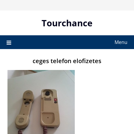
Skip
to
content
Tourchance
Menu
ceges telefon elofizetes