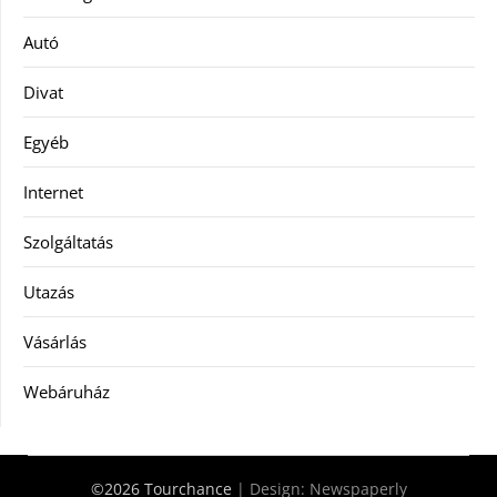
Autó
Divat
Egyéb
Internet
Szolgáltatás
Utazás
Vásárlás
Webáruház
©2026 Tourchance
| Design:
Newspaperly