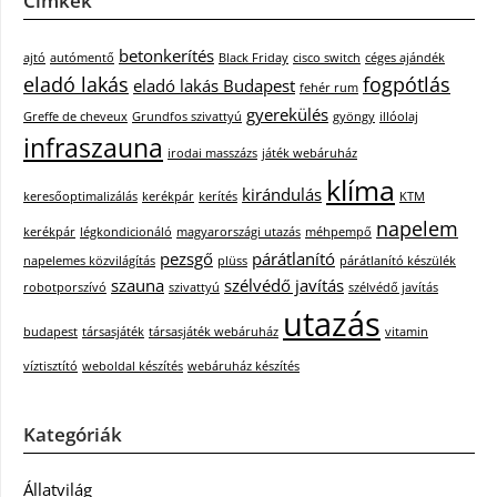
Címkék
betonkerítés
ajtó
autómentő
Black Friday
cisco switch
céges ajándék
eladó lakás
fogpótlás
eladó lakás Budapest
fehér rum
gyerekülés
Greffe de cheveux
Grundfos szivattyú
gyöngy
illóolaj
infraszauna
irodai masszázs
játék webáruház
klíma
kirándulás
keresőoptimalizálás
kerékpár
kerítés
KTM
napelem
kerékpár
légkondicionáló
magyarországi utazás
méhpempő
pezsgő
párátlanító
napelemes közvilágítás
plüss
párátlanító készülék
szauna
szélvédő javítás
robotporszívó
szivattyú
szélvédő javítás
utazás
budapest
társasjáték
társasjáték webáruház
vitamin
víztisztító
weboldal készítés
webáruház készítés
Kategóriák
Állatvilág