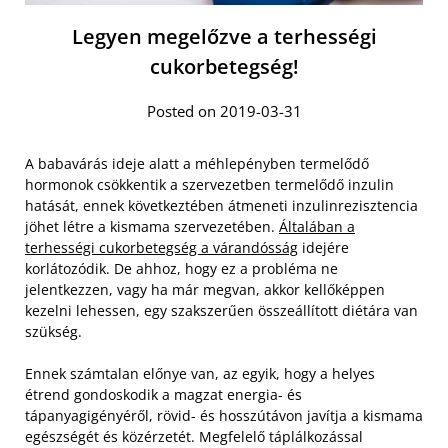
Legyen megelőzve a terhességi
cukorbetegség!
Posted on 2019-03-31
A babavárás ideje alatt a méhlepényben termelődő
hormonok csökkentik a szervezetben termelődő inzulin
hatását, ennek következtében átmeneti inzulinrezisztencia
jöhet létre a kismama szervezetében.
Általában a
terhességi cukorbetegség a várandósság
idejére
korlátozódik. De ahhoz, hogy ez a probléma ne
jelentkezzen, vagy ha már megvan, akkor kellőképpen
kezelni lehessen, egy szakszerűen összeállított diétára van
szükség.
Ennek számtalan előnye van, az egyik, hogy a helyes
étrend gondoskodik a magzat energia- és
tápanyagigényéről, rövid- és hosszútávon javítja a kismama
egészségét és közérzetét. Megfelelő táplálkozással