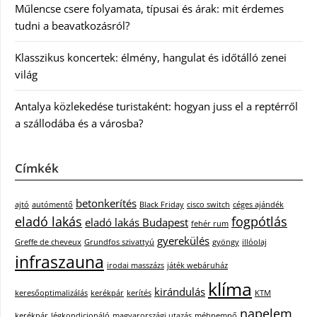
Műlencse csere folyamata, típusai és árak: mit érdemes
tudni a beavatkozásról?
Klasszikus koncertek: élmény, hangulat és időtálló zenei
világ
Antalya közlekedése turistaként: hogyan juss el a reptérről
a szállodába és a városba?
Címkék
betonkerítés
ajtó
autómentő
Black Friday
cisco switch
céges ajándék
eladó lakás
fogpótlás
eladó lakás Budapest
fehér rum
gyerekülés
Greffe de cheveux
Grundfos szivattyú
gyöngy
illóolaj
infraszauna
irodai masszázs
játék webáruház
klíma
kirándulás
keresőoptimalizálás
kerékpár
kerítés
KTM
napelem
kerékpár
légkondicionáló
magyarországi utazás
méhpempő