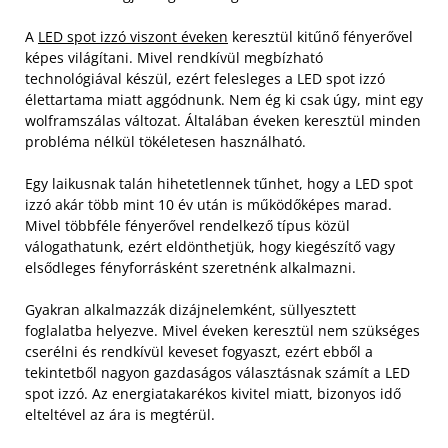
A
LED spot izzó viszont éveken
keresztül kitűnő fényerővel
képes világítani. Mivel rendkívül megbízható
technológiával készül, ezért felesleges a LED spot izzó
élettartama miatt aggódnunk. Nem ég ki csak úgy, mint egy
wolframszálas változat. Általában éveken keresztül minden
probléma nélkül tökéletesen használható.
Egy laikusnak talán hihetetlennek tűnhet, hogy a LED spot
izzó akár több mint 10 év után is működőképes marad.
Mivel többféle fényerővel rendelkező típus közül
válogathatunk, ezért eldönthetjük, hogy kiegészítő vagy
elsődleges fényforrásként szeretnénk alkalmazni.
Gyakran alkalmazzák dizájnelemként, süllyesztett
foglalatba helyezve. Mivel éveken keresztül nem szükséges
cserélni és rendkívül keveset fogyaszt, ezért ebből a
tekintetből nagyon gazdaságos választásnak számít a LED
spot izzó. Az energiatakarékos kivitel miatt, bizonyos idő
elteltével az ára is megtérül.