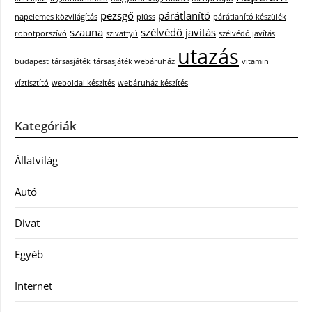
pezsgő
párátlanító
napelemes közvilágítás
plüss
párátlanító készülék
szauna
szélvédő javítás
robotporszívó
szivattyú
szélvédő javítás
utazás
budapest
társasjáték
társasjáték webáruház
vitamin
víztisztító
weboldal készítés
webáruház készítés
Kategóriák
Állatvilág
Autó
Divat
Egyéb
Internet