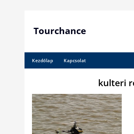
Skip
to
content
Tourchance
Kezdőlap
Kapcsolat
kulteri 