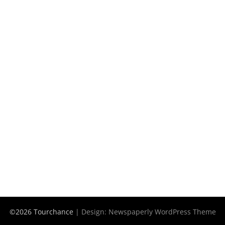
©2026 Tourchance
| Design:
Newspaperly WordPress Theme