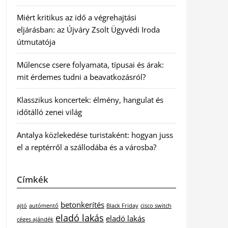
Miért kritikus az idő a végrehajtási
eljárásban: az Újváry Zsolt Ügyvédi Iroda
útmutatója
Műlencse csere folyamata, típusai és árak:
mit érdemes tudni a beavatkozásról?
Klasszikus koncertek: élmény, hangulat és
időtálló zenei világ
Antalya közlekedése turistaként: hogyan juss
el a reptérről a szállodába és a városba?
Címkék
betonkerítés
ajtó
autómentő
Black Friday
cisco switch
eladó lakás
eladó lakás
céges ajándék