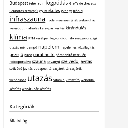
fogpótlás
Budapest
fehér rum
Greffe de cheveux
gyerekülés
Grundfos szivattyú
gyöngy
illóolaj
infraszauna
irodai masszázs
játék webáruház
kirándulás
keresőoptimalizálás
kerékpár
kerítés
klíma
KTM kerékpár
légkondicionáló
magyarországi
napelem
utazás
méhpempő
napelemes közvilágítás
pezsgő
párátlanító
plüss
párátlanító készülék
szauna
szélvédő javítás
robotporszívó
szivattyú
szélvédő javítás budapest
társasjáték
társasjáték
utazás
webáruház
vitamin
víztisztító
weboldal
készítés
webáruház készítés
Kategóriák
Állatvilág