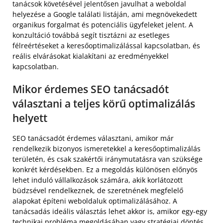
tanácsok követésével jelentősen javulhat a weboldal
helyezése a Google találati listáján, ami megnövekedett
organikus forgalmat és potenciális ügyfeleket jelent. A
konzultáció továbbá segít tisztázni az esetleges
félreértéseket a keresőoptimalizálással kapcsolatban, és
reális elvárásokat kialakítani az eredményekkel
kapcsolatban.
Mikor érdemes SEO tanácsadót
választani a teljes körű optimalizálás
helyett
SEO tanácsadót érdemes választani, amikor már
rendelkezik bizonyos ismeretekkel a keresőoptimalizálás
területén, és csak szakértői iránymutatásra van szüksége
konkrét kérdésekben. Ez a megoldás különösen előnyös
lehet induló vállalkozások számára, akik korlátozott
büdzsével rendelkeznek, de szeretnének megfelelő
alapokat építeni weboldaluk optimalizálásához. A
tanácsadás ideális választás lehet akkor is, amikor egy-egy
technikai probléma megoldásában vagy stratégiai döntés