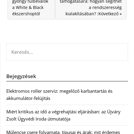
gyöngy fülbevalók
támogatására: hogyan segíthet
a White & Black
a rendszeresség
ékszershoptól
kialakításában? :Következő »
KERESÉS:
Bejegyzések
Elektromos roller szervíz: megelőző karbantartás és
akkumulátor-felújítás
Miért kritikus az idő a végrehajtási eljárásban: az Újváry
Zsolt Ügyvédi Iroda útmutatója
Műlencse csere folyamata, típusai és árak: mit érdemes