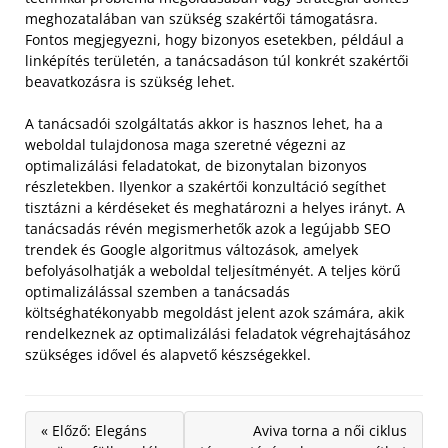
meghozatalában van szükség szakértői támogatásra.
Fontos megjegyezni, hogy bizonyos esetekben, például a
linképítés területén, a tanácsadáson túl konkrét szakértői
beavatkozásra is szükség lehet.
A tanácsadói szolgáltatás akkor is hasznos lehet, ha a
weboldal tulajdonosa maga szeretné végezni az
optimalizálási feladatokat, de bizonytalan bizonyos
részletekben. Ilyenkor a szakértői konzultáció segíthet
tisztázni a kérdéseket és meghatározni a helyes irányt. A
tanácsadás révén megismerhetők azok a legújabb SEO
trendek és Google algoritmus változások, amelyek
befolyásolhatják a weboldal teljesítményét. A teljes körű
optimalizálással szemben a tanácsadás
költséghatékonyabb megoldást jelent azok számára, akik
rendelkeznek az optimalizálási feladatok végrehajtásához
szükséges idővel és alapvető készségekkel.
« Előző: Elegáns
Aviva torna a női ciklus