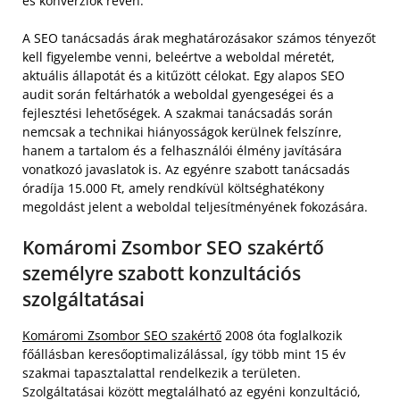
és konverziók révén.
A SEO tanácsadás árak meghatározásakor számos tényezőt
kell figyelembe venni, beleértve a weboldal méretét,
aktuális állapotát és a kitűzött célokat. Egy alapos SEO
audit során feltárhatók a weboldal gyengeségei és a
fejlesztési lehetőségek. A szakmai tanácsadás során
nemcsak a technikai hiányosságok kerülnek felszínre,
hanem a tartalom és a felhasználói élmény javítására
vonatkozó javaslatok is. Az egyénre szabott tanácsadás
óradíja 15.000 Ft, amely rendkívül költséghatékony
megoldást jelent a weboldal teljesítményének fokozására.
Komáromi Zsombor SEO szakértő
személyre szabott konzultációs
szolgáltatásai
Komáromi Zsombor SEO szakértő
2008 óta foglalkozik
főállásban keresőoptimalizálással, így több mint 15 év
szakmai tapasztalattal rendelkezik a területen.
Szolgáltatásai között megtalálható az egyéni konzultáció,