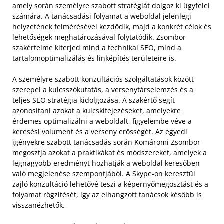
amely során személyre szabott stratégiát dolgoz ki ügyfelei
számára. A tanácsadási folyamat a weboldal jelenlegi
helyzetének felmérésével kezdődik, majd a konkrét célok és
lehetőségek meghatározásával folytatódik. Zsombor
szakértelme kiterjed mind a technikai SEO, mind a
tartalomoptimalizálás és linképítés területeire is.
A személyre szabott konzultációs szolgáltatások között
szerepel a kulcsszókutatás, a versenytárselemzés és a
teljes SEO stratégia kidolgozása. A szakértő segít
azonosítani azokat a kulcskifejezéseket, amelyekre
érdemes optimalizálni a weboldalt, figyelembe véve a
keresési volument és a verseny erősségét. Az egyedi
igényekre szabott tanácsadás során Komáromi Zsombor
megosztja azokat a praktikákat és módszereket, amelyek a
legnagyobb eredményt hozhatják a weboldal keresőben
való megjelenése szempontjából. A Skype-on keresztül
zajló konzultáció lehetővé teszi a képernyőmegosztást és a
folyamat rögzítését, így az elhangzott tanácsok később is
visszanézhetők.