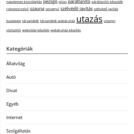
pezsgő
párátlanító
napelemes közvilágítás
plüss
párátlanító készülék
szauna
szélvédő javítás
robotporszívó
szivattyú
szélvédő javítás
utazás
budapest
társasjáték
társasjáték webáruház
vitamin
víztisztító
weboldal készítés
webáruház készítés
Kategóriák
Állatvilág
Autó
Divat
Egyéb
Internet
Szolgáltatás