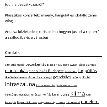
tudni a beavatkozásról?
Klasszikus koncertek: élmény, hangulat és időtálló zenei
világ
Antalya közlekedése turistaként: hogyan juss el a reptérről
a szállodába és a városba?
Címkék
betonkerítés
ajtó
autómentő
Black Friday
cisco switch
céges ajándék
eladó lakás
fogpótlás
eladó lakás Budapest
fehér rum
gyerekülés
Greffe de cheveux
Grundfos szivattyú
gyöngy
illóolaj
infraszauna
irodai masszázs
játék webáruház
klíma
kirándulás
keresőoptimalizálás
kerékpár
kerítés
KTM
napelem
kerékpár
légkondicionáló
magyarországi utazás
méhpempő