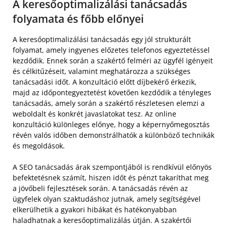
A keresőoptimalizálási tanácsadás
folyamata és főbb előnyei
A keresőoptimalizálási tanácsadás egy jól strukturált
folyamat, amely ingyenes előzetes telefonos egyeztetéssel
kezdődik. Ennek során a szakértő felméri az ügyfél igényeit
és célkitűzéseit, valamint meghatározza a szükséges
tanácsadási időt. A konzultáció előtt díjbekérő érkezik,
majd az időpontegyeztetést követően kezdődik a tényleges
tanácsadás, amely során a szakértő részletesen elemzi a
weboldalt és konkrét javaslatokat tesz. Az online
konzultáció különleges előnye, hogy a képernyőmegosztás
révén valós időben demonstrálhatók a különböző technikák
és megoldások.
A SEO tanácsadás árak szempontjából is rendkívül előnyös
befektetésnek számít, hiszen időt és pénzt takaríthat meg
a jövőbeli fejlesztések során. A tanácsadás révén az
ügyfelek olyan szaktudáshoz jutnak, amely segítségével
elkerülhetik a gyakori hibákat és hatékonyabban
haladhatnak a keresőoptimalizálás útján. A szakértői