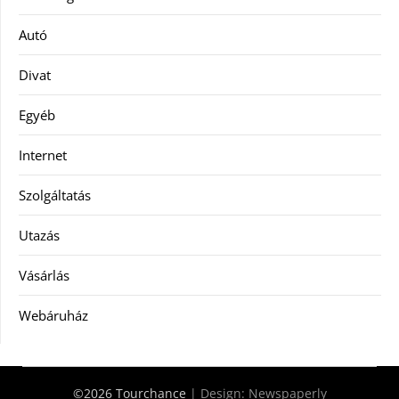
Autó
Divat
Egyéb
Internet
Szolgáltatás
Utazás
Vásárlás
Webáruház
©2026 Tourchance
| Design:
Newspaperly