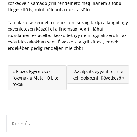
közkedvelt Kamadó grill rendelhető meg, hanem a többi
kiegészítő is, mint például a rács, a sütő.
Táplálása faszénnel történik, ami sokáig tartja a lángot, így
egyenletesen készül el a finomság. A grill lábai
rozsdamentes acélból készültek így nem fognak sérülni az
esős időszakokban sem. Élvezze ki a grillsütést, ennek
érdekében pedig rendeljen mielőbb!
« Előző: Egyre csak
Az aljzatkiegyenlítőt is el
fogynak a Mate 10 Lite
kell dolgozni :Következő »
tokok
KERESÉS: