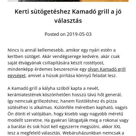
Kerti sütögetéshez Kamadó grill a jó
választás
Posted on 2019-05-03
Nincs is annál kellemesebb, amikor egy nyári estén a
kertben sütöget. Akár vendégserege kedvére, akár csak
saját étvágyának csillapítására készít rostélyost,
mindenképp érdemes beszereznie egy
olyan Kamadó grill
egységet
, amivel a húsok pirítása könnyű feladat lesz.
A Kamadó grill a kályha szóból kapta a nevét,
kerámiatestének köszönhetően hosszú távú hőt generál,
így nemcsak grillezéshez, hanem füstöléshez és pizza
sütéséhez is alkalmas. Különféle méretben kapható, vagyis
Ön dönti el valójában, hogy kisebb vagy nagyobb méretű
modellt szeretne.
Ha gyakran látogatják meg a rokonai vagy
a barátai és sok húst kell egyszerre megsütni, akkor XXL
lesz a megfelelő választás. Webáruházunkban nemcsak a