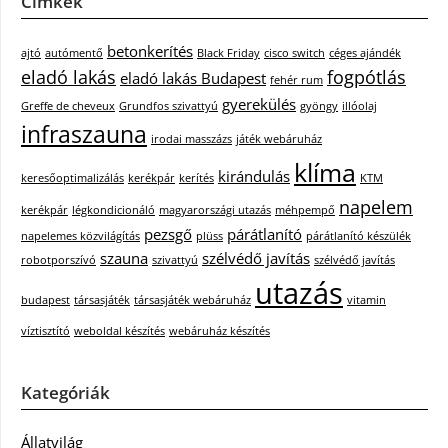
Címkék
betonkerítés
ajtó
autómentő
Black Friday
cisco switch
céges ajándék
eladó lakás
fogpótlás
eladó lakás Budapest
fehér rum
gyerekülés
Greffe de cheveux
Grundfos szivattyú
gyöngy
illóolaj
infraszauna
irodai masszázs
játék webáruház
klíma
kirándulás
keresőoptimalizálás
kerékpár
kerítés
KTM
napelem
kerékpár
légkondicionáló
magyarországi utazás
méhpempő
pezsgő
párátlanító
napelemes közvilágítás
plüss
párátlanító készülék
szauna
szélvédő javítás
robotporszívó
szivattyú
szélvédő javítás
utazás
budapest
társasjáték
társasjáték webáruház
vitamin
víztisztító
weboldal készítés
webáruház készítés
Kategóriák
Állatvilág