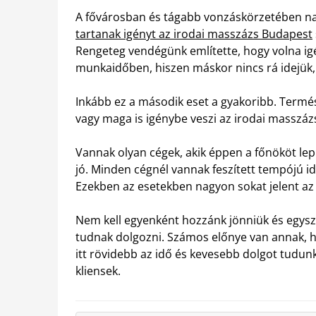
A fővárosban és tágabb vonzáskörzetében nag
tartanak igényt az irodai masszázs Budapest
Rengeteg vendégünk említette, hogy volna igén
munkaidőben, hiszen máskor nincs rá idejük,
Inkább ez a második eset a gyakoribb. Termés
vagy maga is igénybe veszi az irodai masszáz
Vannak olyan cégek, akik éppen a főnököt lepi
jó. Minden cégnél vannak feszített tempójú idő
Ezekben az esetekben nagyon sokat jelent a
Nem kell egyenként hozzánk jönniük és egysze
tudnak dolgozni. Számos előnye van annak, h
itt rövidebb az idő és kevesebb dolgot tudu
kliensek.