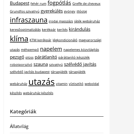
fogpótlás
Budapest
fehér rum
Greffe de cheveux
gyerekülés
Grundfos szivattyú
gyöngy
illóolaj
infraszauna
irodai masszázs
játék webáruház
kirándulás
keresőoptimalizálás
kerékpár
kerítés
klíma
KTM kerékpár
légkondicionáló
magyarországi
napelem
utazás
méhpempő
napelemes közvilágítás
pezsgő
párátlanító
plüss
párátlanító készülék
szauna
szélvédő javítás
robotporszívó
szivattyú
szélvédő javítás budapest
társasjáték
társasjáték
utazás
webáruház
vitamin
víztisztító
weboldal
készítés
webáruház készítés
Kategóriák
Állatvilág