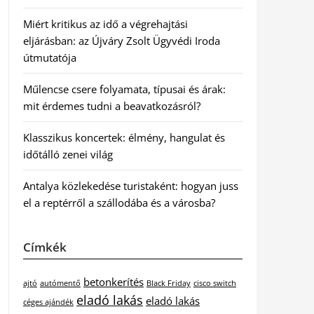
Miért kritikus az idő a végrehajtási
eljárásban: az Újváry Zsolt Ügyvédi Iroda
útmutatója
Műlencse csere folyamata, típusai és árak:
mit érdemes tudni a beavatkozásról?
Klasszikus koncertek: élmény, hangulat és
időtálló zenei világ
Antalya közlekedése turistaként: hogyan juss
el a reptérről a szállodába és a városba?
Címkék
betonkerítés
ajtó
autómentő
Black Friday
cisco switch
eladó lakás
eladó lakás
céges ajándék