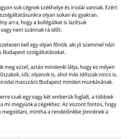
yon sok cégnek székhelye és irodái vannak. Ezért
szolgáltatásunkra olyan sokan és gyakran.
y arra, hogy a kollégáikat is lazítsuk
 vagy nem szánnak rá időt.
zetesen kell egy olyan főnök, aki jó szemmel nézi
s Budapest szolgáltatásokat.
k meg ezzel, aztán mindenki látja, hogy ez milyen
szakok, sőt, olyanok is, ahol más időszak nincs is.
z irodai masszázs Budapest minden munkásának.
rre csak egy vagy két emberük foglalt, a többiek
a mi megyünk a cégekhez. Az viszont fontos, hogy
nk megoldani, mintha a rendelőnkbe jönnének a