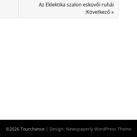
Az Eklektika szalon esküvői ruhái
:Következő »
©2026 Tourchance
| Design:
Newspaperly WordPress Theme