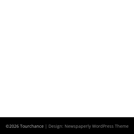
©2026 Tourchance
| Design:
Newspaperly WordPress Theme