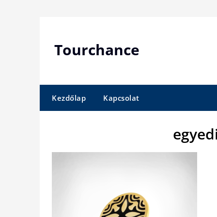
Skip
to
content
Tourchance
Kezdőlap
Kapcsolat
egyed