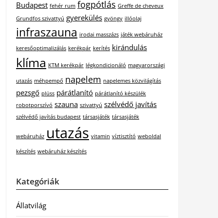
fogpótlás
Budapest
fehér rum
Greffe de cheveux
gyerekülés
Grundfos szivattyú
gyöngy
illóolaj
infraszauna
irodai masszázs
játék webáruház
kirándulás
keresőoptimalizálás
kerékpár
kerítés
klíma
KTM kerékpár
légkondicionáló
magyarországi
napelem
utazás
méhpempő
napelemes közvilágítás
pezsgő
párátlanító
plüss
párátlanító készülék
szauna
szélvédő javítás
robotporszívó
szivattyú
szélvédő javítás budapest
társasjáték
társasjáték
utazás
webáruház
vitamin
víztisztító
weboldal
készítés
webáruház készítés
Kategóriák
Állatvilág