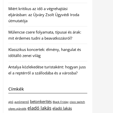
Miért kritikus az idő a végrehajtási
eljárásban: az Újváry Zsolt Ügyvédi Iroda
útmutatója
Műlencse csere folyamata, típusai és árak:
mit érdemes tudni a beavatkozásról?
Klasszikus koncertek: élmény, hangulat és
időtálló zenei világ
Antalya közlekedése turistaként: hogyan juss
el a reptérről a szállodába és a városba?
Címkék
betonkerítés
ajtó
autómentő
Black Friday
cisco switch
eladó lakás
eladó lakás
céges ajándék