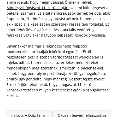
annyi idejük, hogy megmutassák Önnek a helyet.
Mindegyik fogászat 11. kerület ajánl
valami különlegeset a
betegei számára. Ez által nemcsak azok térnek be oda, akik
éppen sürgős tömést vagy húzást kérnek, hanem azok is,
akik speciális kezelésben szeretnék részesíteni fogaikat. Ez
lehet fehérítés, fogkőleszedés, speciális védőréteg
felrakása vagy akár nagyobb sebészeti gondok orvoslása.
Ugyanakkor ma már a legmodernebb fogpótló
módszerekkel próbálják lekörözni egymást. Erről
részletesen akár a szóban forgó fogászat weboldalán is
tájékozódhat, hiszen ezeket az érdekes módszereket
mindenképen meg szeretnék ismertetni a páciensekkel.
Lehet, hogy pont olyan problémája kerül így megoldásra,
amiről úgy gondolta, hogy már rég „veszett fejsze nyele”.
Érdeklődjön tehát arról, hogy a fogászat 11. kerület
vonzáskörzetében milyen kezeléseket ajánl a szolgáltatásai
között.
« Előző: A Dotz felni
Okosan legyen felhasználva