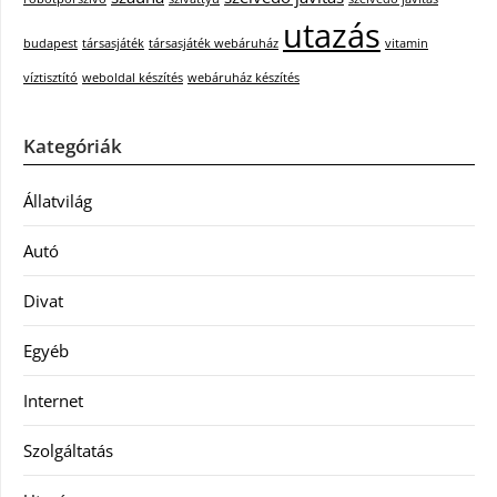
utazás
budapest
társasjáték
társasjáték webáruház
vitamin
víztisztító
weboldal készítés
webáruház készítés
Kategóriák
Állatvilág
Autó
Divat
Egyéb
Internet
Szolgáltatás