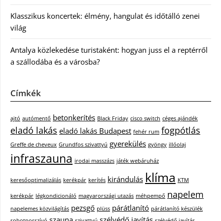
Klasszikus koncertek: élmény, hangulat és időtálló zenei
világ
Antalya közlekedése turistaként: hogyan juss el a reptérről
a szállodába és a városba?
Címkék
betonkerítés
ajtó
autómentő
Black Friday
cisco switch
céges ajándék
eladó lakás
fogpótlás
eladó lakás Budapest
fehér rum
gyerekülés
Greffe de cheveux
Grundfos szivattyú
gyöngy
illóolaj
infraszauna
irodai masszázs
játék webáruház
klíma
kirándulás
keresőoptimalizálás
kerékpár
kerítés
KTM
napelem
kerékpár
légkondicionáló
magyarországi utazás
méhpempő
pezsgő
párátlanító
napelemes közvilágítás
plüss
párátlanító készülék
szauna
szélvédő javítás
robotporszívó
szivattyú
szélvédő javítás