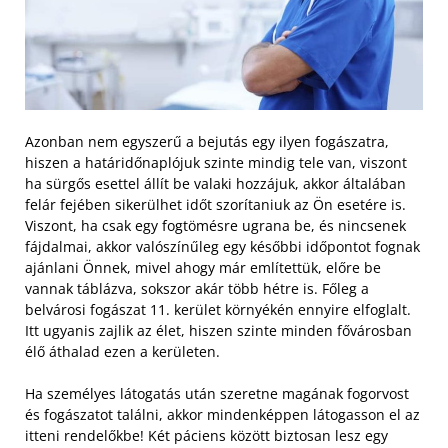
Azonban nem egyszerű a bejutás egy ilyen fogászatra,
hiszen a határidőnaplójuk szinte mindig tele van, viszont
ha sürgős esettel állít be valaki hozzájuk, akkor általában
felár fejében sikerülhet időt szorítaniuk az Ön esetére is.
Viszont, ha csak egy fogtömésre ugrana be, és nincsenek
fájdalmai, akkor valószínűleg egy későbbi időpontot fognak
ajánlani Önnek, mivel ahogy már említettük, előre be
vannak táblázva, sokszor akár több hétre is. Főleg a
belvárosi fogászat 11. kerület környékén ennyire elfoglalt.
Itt ugyanis zajlik az élet, hiszen szinte minden fővárosban
élő áthalad ezen a kerületen.
Ha személyes látogatás után szeretne magának fogorvost
és fogászatot találni, akkor mindenképpen látogasson el az
itteni rendelőkbe! Két páciens között biztosan lesz egy