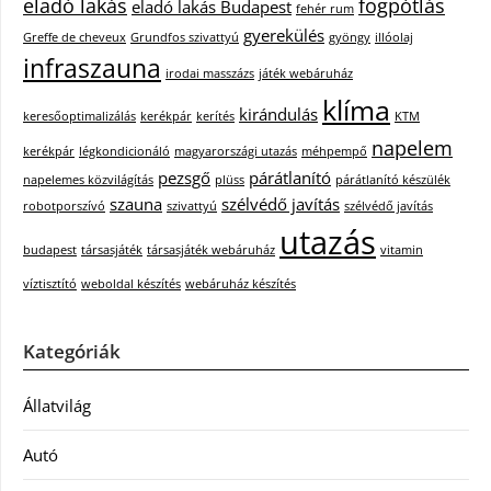
eladó lakás
fogpótlás
eladó lakás Budapest
fehér rum
gyerekülés
Greffe de cheveux
Grundfos szivattyú
gyöngy
illóolaj
infraszauna
irodai masszázs
játék webáruház
klíma
kirándulás
keresőoptimalizálás
kerékpár
kerítés
KTM
napelem
kerékpár
légkondicionáló
magyarországi utazás
méhpempő
pezsgő
párátlanító
napelemes közvilágítás
plüss
párátlanító készülék
szauna
szélvédő javítás
robotporszívó
szivattyú
szélvédő javítás
utazás
budapest
társasjáték
társasjáték webáruház
vitamin
víztisztító
weboldal készítés
webáruház készítés
Kategóriák
Állatvilág
Autó