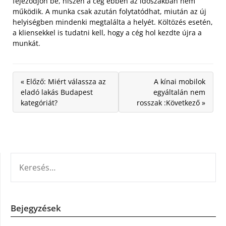
fejeződjön be, hiszen a cég ebben az időszakban nem
működik. A munka csak azután folytatódhat, miután az új
helyiségben mindenki megtalálta a helyét. Költözés esetén,
a kliensekkel is tudatni kell, hogy a cég hol kezdte újra a
munkát.
« Előző: Miért válassza az
A kínai mobilok
eladó lakás Budapest
egyáltalán nem
kategóriát?
rosszak :Következő »
KERESÉS:
Bejegyzések