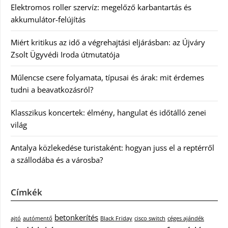
Elektromos roller szervíz: megelőző karbantartás és
akkumulátor-felújítás
Miért kritikus az idő a végrehajtási eljárásban: az Újváry
Zsolt Ügyvédi Iroda útmutatója
Műlencse csere folyamata, típusai és árak: mit érdemes
tudni a beavatkozásról?
Klasszikus koncertek: élmény, hangulat és időtálló zenei
világ
Antalya közlekedése turistaként: hogyan juss el a reptérről
a szállodába és a városba?
Címkék
betonkerítés
ajtó
autómentő
Black Friday
cisco switch
céges ajándék