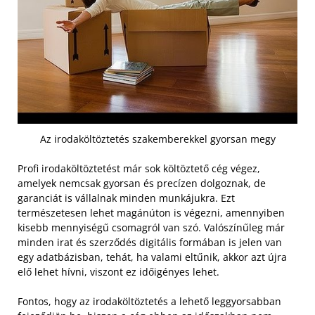
Az irodaköltöztetés szakemberekkel gyorsan megy
Profi irodaköltöztetést már sok költöztető cég végez,
amelyek nemcsak gyorsan és precízen dolgoznak, de
garanciát is vállalnak minden munkájukra. Ezt
természetesen lehet magánúton is végezni, amennyiben
kisebb mennyiségű csomagról van szó. Valószínűleg már
minden irat és szerződés digitális formában is jelen van
egy adatbázisban, tehát, ha valami eltűnik, akkor azt újra
elő lehet hívni, viszont ez időigényes lehet.
Fontos, hogy az irodaköltöztetés a lehető leggyorsabban