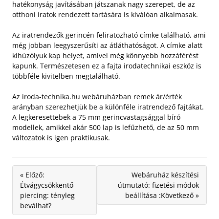
hatékonyság javításában játszanak nagy szerepet, de az
otthoni iratok rendezett tartására is kiválóan alkalmasak.
Az iratrendezők gerincén feliratozható címke található, ami
még jobban leegyszerűsíti az átláthatóságot. A címke alatt
kihúzólyuk kap helyet, amivel még könnyebb hozzáférést
kapunk. Természetesen ez a fajta irodatechnikai eszköz is
többféle kivitelben megtalálható.
Az iroda-technika.hu webáruházban remek ár/érték
arányban szerezhetjük be a különféle iratrendező fajtákat.
A legkeresettebek a 75 mm gerincvastagsággal bíró
modellek, amikkel akár 500 lap is lefűzhető, de az 50 mm
változatok is igen praktikusak.
« Előző:
Webáruház készítési
Étvágycsökkentő
útmutató: fizetési módok
piercing: tényleg
beállítása :Következő »
beválhat?