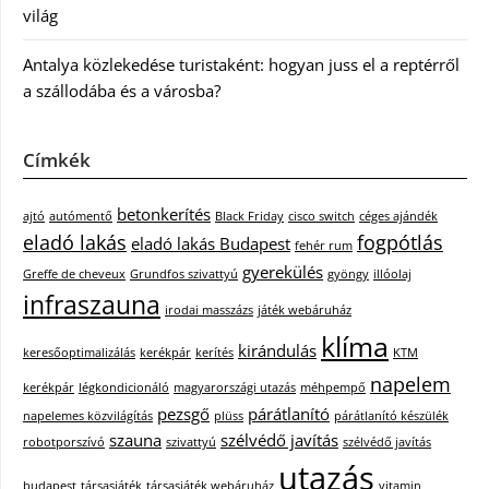
világ
Antalya közlekedése turistaként: hogyan juss el a reptérről
a szállodába és a városba?
Címkék
betonkerítés
ajtó
autómentő
Black Friday
cisco switch
céges ajándék
eladó lakás
fogpótlás
eladó lakás Budapest
fehér rum
gyerekülés
Greffe de cheveux
Grundfos szivattyú
gyöngy
illóolaj
infraszauna
irodai masszázs
játék webáruház
klíma
kirándulás
keresőoptimalizálás
kerékpár
kerítés
KTM
napelem
kerékpár
légkondicionáló
magyarországi utazás
méhpempő
pezsgő
párátlanító
napelemes közvilágítás
plüss
párátlanító készülék
szauna
szélvédő javítás
robotporszívó
szivattyú
szélvédő javítás
utazás
budapest
társasjáték
társasjáték webáruház
vitamin