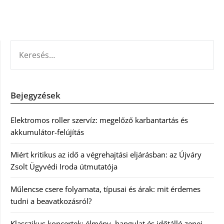
KERESÉS:
Bejegyzések
Elektromos roller szervíz: megelőző karbantartás és
akkumulátor-felújítás
Miért kritikus az idő a végrehajtási eljárásban: az Újváry
Zsolt Ügyvédi Iroda útmutatója
Műlencse csere folyamata, típusai és árak: mit érdemes
tudni a beavatkozásról?
Klasszikus koncertek: élmény, hangulat és időtálló zenei