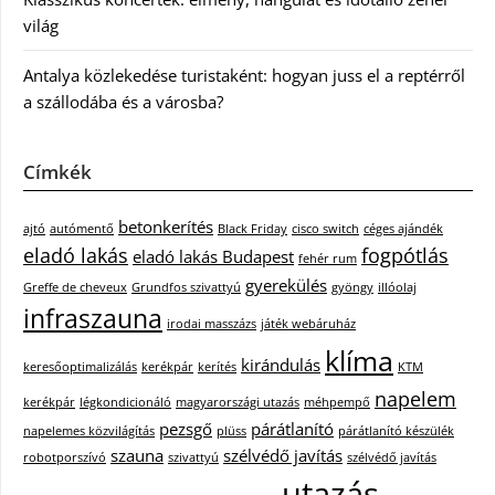
világ
Antalya közlekedése turistaként: hogyan juss el a reptérről
a szállodába és a városba?
Címkék
betonkerítés
ajtó
autómentő
Black Friday
cisco switch
céges ajándék
eladó lakás
fogpótlás
eladó lakás Budapest
fehér rum
gyerekülés
Greffe de cheveux
Grundfos szivattyú
gyöngy
illóolaj
infraszauna
irodai masszázs
játék webáruház
klíma
kirándulás
keresőoptimalizálás
kerékpár
kerítés
KTM
napelem
kerékpár
légkondicionáló
magyarországi utazás
méhpempő
pezsgő
párátlanító
napelemes közvilágítás
plüss
párátlanító készülék
szauna
szélvédő javítás
robotporszívó
szivattyú
szélvédő javítás
utazás