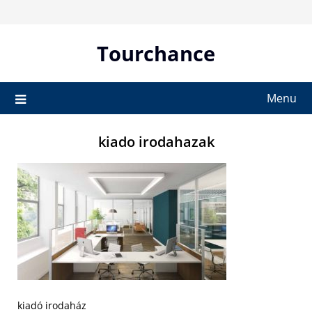
Skip
to
content
Tourchance
Menu
kiado irodahazak
kiadó irodaház