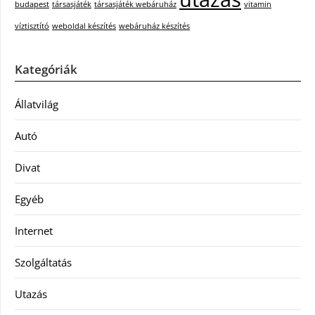
budapest
társasjáték
társasjáték webáruház
vitamin
víztisztító
weboldal készítés
webáruház készítés
Kategóriák
Állatvilág
Autó
Divat
Egyéb
Internet
Szolgáltatás
Utazás