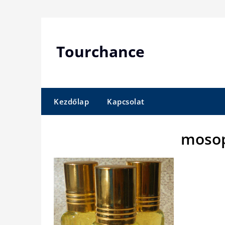
Skip
to
content
Tourchance
Kezdőlap
Kapcsolat
moso