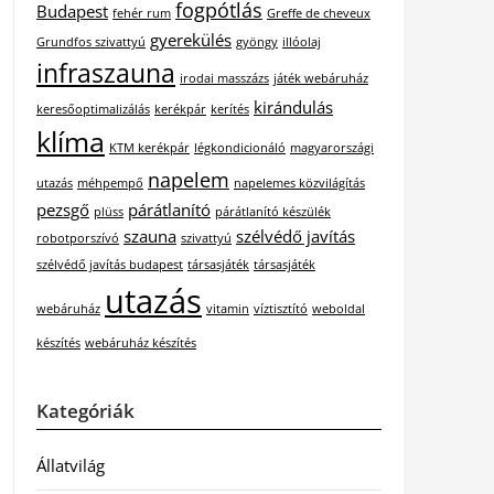
fogpótlás
Budapest
fehér rum
Greffe de cheveux
gyerekülés
Grundfos szivattyú
gyöngy
illóolaj
infraszauna
irodai masszázs
játék webáruház
kirándulás
keresőoptimalizálás
kerékpár
kerítés
klíma
KTM kerékpár
légkondicionáló
magyarországi
napelem
utazás
méhpempő
napelemes közvilágítás
pezsgő
párátlanító
plüss
párátlanító készülék
szauna
szélvédő javítás
robotporszívó
szivattyú
szélvédő javítás budapest
társasjáték
társasjáték
utazás
webáruház
vitamin
víztisztító
weboldal
készítés
webáruház készítés
Kategóriák
Állatvilág