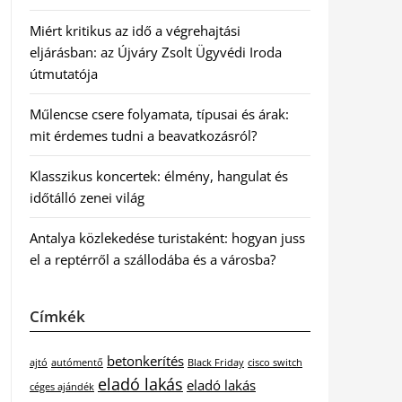
Miért kritikus az idő a végrehajtási
eljárásban: az Újváry Zsolt Ügyvédi Iroda
útmutatója
Műlencse csere folyamata, típusai és árak:
mit érdemes tudni a beavatkozásról?
Klasszikus koncertek: élmény, hangulat és
időtálló zenei világ
Antalya közlekedése turistaként: hogyan juss
el a reptérről a szállodába és a városba?
Címkék
betonkerítés
ajtó
autómentő
Black Friday
cisco switch
eladó lakás
eladó lakás
céges ajándék