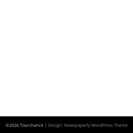
©2026 Tourchance
| Design:
Newspaperly WordPress Theme