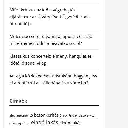
Miért kritikus az idő a végrehajtási
eljárásban: az Újváry Zsolt Ügyvédi Iroda
útmutatója
Műlencse csere folyamata, típusai és árak:
mit érdemes tudni a beavatkozásról?
Klasszikus koncertek: élmény, hangulat és
időtálló zenei világ
Antalya közlekedése turistaként: hogyan juss
el a reptérről a szállodába és a városba?
Címkék
betonkerítés
ajtó
autómentő
Black Friday
cisco switch
eladó lakás
eladó lakás
céges ajándék