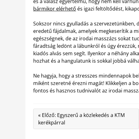
és a válasz egyértelmű, hogy nem kell várnu
bármikor elérhető
és igazi feltöltődést, kik
Sokszor nincs gyulladás a szervezetünkben, 
eredetű fájdalmak, amelyek megkeserítik a m
egészségnek, de az irodai masszázs sokat tud
fáradtság ledönt a lábunkról és úgy érezzük, 
kiadós alvás sem segít. Ilyenkor a néhány al
hozhat és a hangulatunk is sokkal jobbá válha
Ne hagyja, hogy a stresszes mindennapok bek
miként szeretné érezni magát! Klikkeljen a 
fontos és hasznos tudnivalót az irodai massz
« Előző: Egyszerű a közlekedés a KTM
kerékpárral