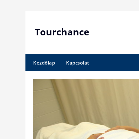
Skip
to
content
Tourchance
Kezdőlap
Kapcsolat