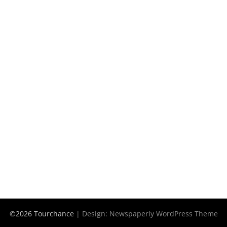
©2026 Tourchance
| Design:
Newspaperly WordPress Theme