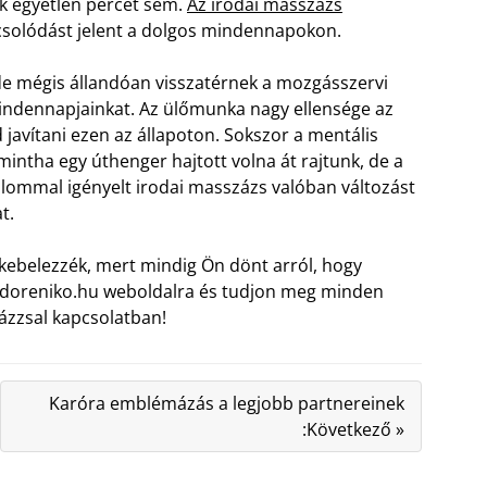
nk egyetlen percet sem.
Az irodai masszázs
apcsolódást jelent a dolgos mindennapokon.
de mégis állandóan visszatérnek a mozgásszervi
indennapjainkat. Az ülőmunka nagy ellensége az
 javítani ezen az állapoton.
Sokszor a mentális
mintha egy úthenger hajtott volna át rajtunk, de a
kalommal igényelt irodai masszázs valóban változást
t.
ebelezzék, mert mindig Ön dönt arról, hogy
bodoreniko.hu weboldalra és tudjon meg minden
ázzsal kapcsolatban!
Karóra emblémázás a legjobb partnereinek
:Következő »