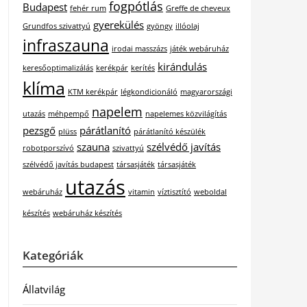
fogpótlás
Budapest
fehér rum
Greffe de cheveux
gyerekülés
Grundfos szivattyú
gyöngy
illóolaj
infraszauna
irodai masszázs
játék webáruház
kirándulás
keresőoptimalizálás
kerékpár
kerítés
klíma
KTM kerékpár
légkondicionáló
magyarországi
napelem
utazás
méhpempő
napelemes közvilágítás
pezsgő
párátlanító
plüss
párátlanító készülék
szauna
szélvédő javítás
robotporszívó
szivattyú
szélvédő javítás budapest
társasjáték
társasjáték
utazás
webáruház
vitamin
víztisztító
weboldal
készítés
webáruház készítés
Kategóriák
Állatvilág