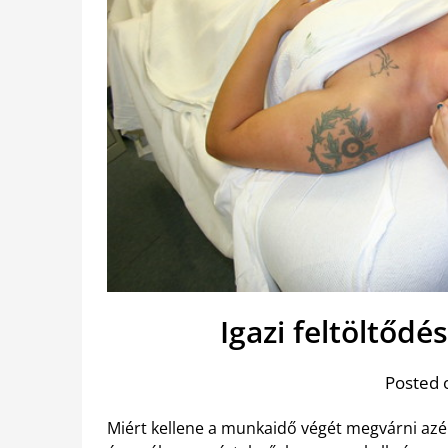
Igazi feltöltődé
Posted 
Miért kellene a munkaidő végét megvárni azér