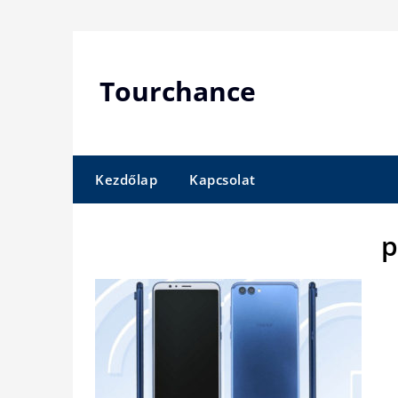
Skip
to
content
Tourchance
Kezdőlap
Kapcsolat
p