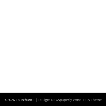
©2026 Tourchance
| Design:
Newspaperly WordPress Theme