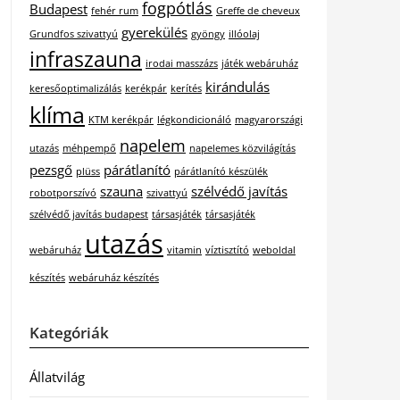
fogpótlás
Budapest
fehér rum
Greffe de cheveux
gyerekülés
Grundfos szivattyú
gyöngy
illóolaj
infraszauna
irodai masszázs
játék webáruház
kirándulás
keresőoptimalizálás
kerékpár
kerítés
klíma
KTM kerékpár
légkondicionáló
magyarországi
napelem
utazás
méhpempő
napelemes közvilágítás
pezsgő
párátlanító
plüss
párátlanító készülék
szauna
szélvédő javítás
robotporszívó
szivattyú
szélvédő javítás budapest
társasjáték
társasjáték
utazás
webáruház
vitamin
víztisztító
weboldal
készítés
webáruház készítés
Kategóriák
Állatvilág