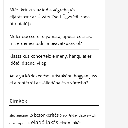
Miért kritikus az idő a végrehajtási
eljárásban: az Újváry Zsolt Ügyvédi Iroda
útmutatója
Műlencse csere folyamata, típusai és árak:
mit érdemes tudni a beavatkozásról?
Klasszikus koncertek: élmény, hangulat és
időtálló zenei világ
Antalya közlekedése turistaként: hogyan juss
el a reptérről a szállodába és a városba?
Címkék
betonkerítés
ajtó
autómentő
Black Friday
cisco switch
eladó lakás
eladó lakás
céges ajándék