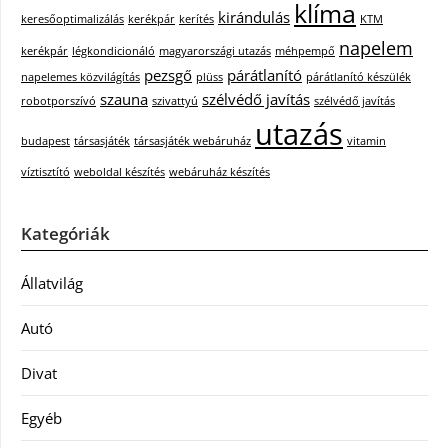
klíma
kirándulás
keresőoptimalizálás
kerékpár
kerítés
KTM
napelem
kerékpár
légkondicionáló
magyarországi utazás
méhpempő
pezsgő
párátlanító
napelemes közvilágítás
plüss
párátlanító készülék
szauna
szélvédő javítás
robotporszívó
szivattyú
szélvédő javítás
utazás
budapest
társasjáték
társasjáték webáruház
vitamin
víztisztító
weboldal készítés
webáruház készítés
Kategóriák
Állatvilág
Autó
Divat
Egyéb