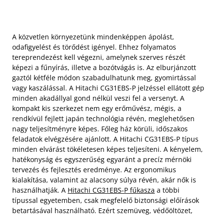
A közvetlen környezetünk mindenképpen ápolást,
odafigyelést és törődést igényel. Ehhez folyamatos
tereprendezést kell végezni, amelynek szerves részét
képezi a fűnyírás, illetve a bozótvágás is. Az elburjánzott
gaztól kétféle módon szabadulhatunk meg, gyomirtással
vagy kaszálással. A Hitachi CG31EBS-P jelzéssel ellátott gép
minden akadállyal gond nélkül veszi fel a versenyt. A
kompakt kis szerkezet nem egy erőművész, mégis, a
rendkívül fejlett japán technológia révén, meglehetősen
nagy teljesítményre képes. Főleg ház körüli, időszakos
feladatok elvégzésére ajánlott. A Hitachi CG31EBS-P típus
minden elvárást tökéletesen képes teljesíteni. A kényelem,
hatékonyság és egyszerűség egyaránt a precíz mérnöki
tervezés és fejlesztés eredménye. Az ergonomikus
kialakítása, valamint az alacsony súlya révén, akár nők is
használhatják. A
Hitachi CG31EBS-P fűkasza
a többi
típussal egyetemben, csak megfelelő biztonsági előírások
betartásával használható. Ezért szemüveg, védőöltözet,