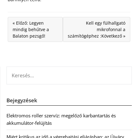
« Előző: Legyen
Kell egy fülhallgató
mindig behűtve a
mikrofonnal a
Balaton pezsgő!
számítógéphez :Következő »
KERESÉS:
Bejegyzések
Elektromos roller szervíz: megelőző karbantartás és
akkumulátor-felújítás
Miért kritikus az idő a végrehajtási eljárásban: az Újváry