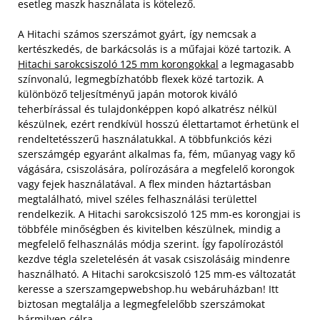
esetleg maszk használata is kötelező.
A Hitachi számos szerszámot gyárt, így nemcsak a
kertészkedés, de barkácsolás is a műfajai közé tartozik. A
Hitachi sarokcsiszoló 125 mm korongokkal
a legmagasabb
színvonalú, legmegbízhatóbb flexek közé tartozik. A
különböző teljesítményű japán motorok kiváló
teherbírással és tulajdonképpen kopó alkatrész nélkül
készülnek, ezért rendkívül hosszú élettartamot érhetünk el
rendeltetésszerű használatukkal. A többfunkciós kézi
szerszámgép egyaránt alkalmas fa, fém, műanyag vagy kő
vágására, csiszolására, polírozására a megfelelő korongok
vagy fejek használatával. A flex minden háztartásban
megtalálható, mivel széles felhasználási területtel
rendelkezik. A Hitachi sarokcsiszoló 125 mm-es korongjai is
többféle minőségben és kivitelben készülnek, mindig a
megfelelő felhasználás módja szerint. Így fapolírozástól
kezdve tégla szeletelésén át vasak csiszolásáig mindenre
használható. A Hitachi sarokcsiszoló 125 mm-es változatát
keresse a szerszamgepwebshop.hu webáruházban! Itt
biztosan megtalálja a legmegfelelőbb szerszámokat
bármilyen célra.