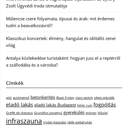
Zsolt Ügyvédi Iroda útmutatója
Műlencse csere folyamata, típusai és árak: mit érdemes
tudni a beavatkozásról?
Klasszikus koncertek: élmény, hangulat és időtálló zenei
világ
Antalya közlekedése turistaként: hogyan juss el a reptérről
a szállodába és a városba?
Címkék
betonkerítés
ajtó
autómentő
Black Friday
cisco switch
céges ajándék
eladó lakás
fogpótlás
eladó lakás Budapest
fehér rum
gyerekülés
Greffe de cheveux
Grundfos szivattyú
gyöngy
illóolaj
infraszauna
irodai masszázs
játék webáruház