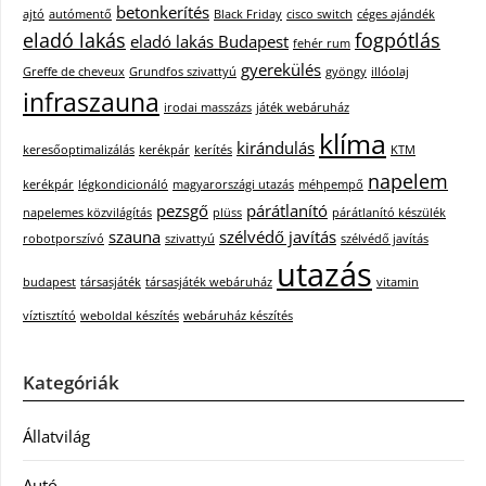
betonkerítés
ajtó
autómentő
Black Friday
cisco switch
céges ajándék
eladó lakás
fogpótlás
eladó lakás Budapest
fehér rum
gyerekülés
Greffe de cheveux
Grundfos szivattyú
gyöngy
illóolaj
infraszauna
irodai masszázs
játék webáruház
klíma
kirándulás
keresőoptimalizálás
kerékpár
kerítés
KTM
napelem
kerékpár
légkondicionáló
magyarországi utazás
méhpempő
pezsgő
párátlanító
napelemes közvilágítás
plüss
párátlanító készülék
szauna
szélvédő javítás
robotporszívó
szivattyú
szélvédő javítás
utazás
budapest
társasjáték
társasjáték webáruház
vitamin
víztisztító
weboldal készítés
webáruház készítés
Kategóriák
Állatvilág
Autó