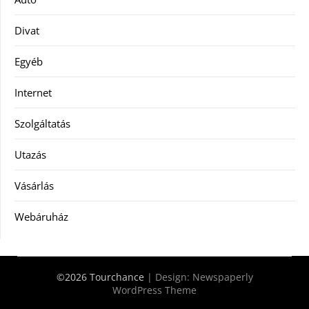
Divat
Egyéb
Internet
Szolgáltatás
Utazás
Vásárlás
Webáruház
©2026 Tourchance
| Design:
Newspaperly
WordPress Theme