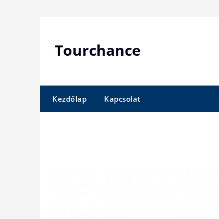
Skip
to
content
Tourchance
Kezdőlap
Kapcsolat