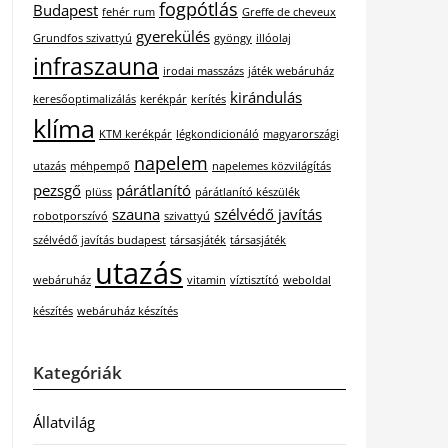
fogpótlás
Budapest
fehér rum
Greffe de cheveux
gyerekülés
Grundfos szivattyú
gyöngy
illóolaj
infraszauna
irodai masszázs
játék webáruház
kirándulás
keresőoptimalizálás
kerékpár
kerítés
klíma
KTM kerékpár
légkondicionáló
magyarországi
napelem
utazás
méhpempő
napelemes közvilágítás
pezsgő
párátlanító
plüss
párátlanító készülék
szauna
szélvédő javítás
robotporszívó
szivattyú
szélvédő javítás budapest
társasjáték
társasjáték
utazás
webáruház
vitamin
víztisztító
weboldal
készítés
webáruház készítés
Kategóriák
Állatvilág