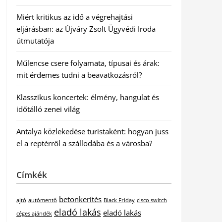
Miért kritikus az idő a végrehajtási
eljárásban: az Újváry Zsolt Ügyvédi Iroda
útmutatója
Műlencse csere folyamata, típusai és árak:
mit érdemes tudni a beavatkozásról?
Klasszikus koncertek: élmény, hangulat és
időtálló zenei világ
Antalya közlekedése turistaként: hogyan juss
el a reptérről a szállodába és a városba?
Címkék
betonkerítés
ajtó
autómentő
Black Friday
cisco switch
eladó lakás
eladó lakás
céges ajándék