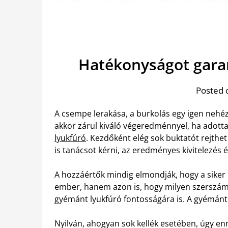
Hatékonyságot gara
Posted 
A csempe lerakása, a burkolás egy igen nehéz
akkor zárul kiváló végeredménnyel, ha adott
lyukfúró
. Kezdőként elég sok buktatót rejthe
is tanácsot kérni, az eredményes kivitelezés
A hozzáértők mindig elmondják, hogy a siker
ember, hanem azon is, hogy milyen szerszámok
gyémánt lyukfúró fontosságára is. A gyémánt
Nyilván, ahogyan sok kellék esetében, úgy en