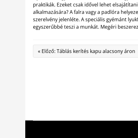
praktikák. Ezeket csak idővel lehet elsajátíta
alkalmazására? A falra vagy a padlóra helyez
szerelvény jelenléte. A speciális gyémánt lyu
egyszerűbbé teszi a munkát. Megéri beszerez
« Előző: Táblás kerítés kapu alacsony áron