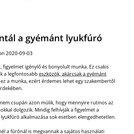
ntál a gyémánt lyukfúró
on 2020-09-03
, figyelmet igénylő és bonyolult munka. Ez csakis
ak a legfontosabb
eszközök, akárcsak a gyémánt
t ez a munka, ezért érdemes lehet egy szakembertől
 érdekében.
 nem csupán azon múlik, hogy mennyire rutinos az
kal dolgozik. Mindig felhívják a figyelmet a
 lyukfúró alkalmazása sok esetben elengedhetetlen.
nél a fúrónál is megvannak a sajátos használati