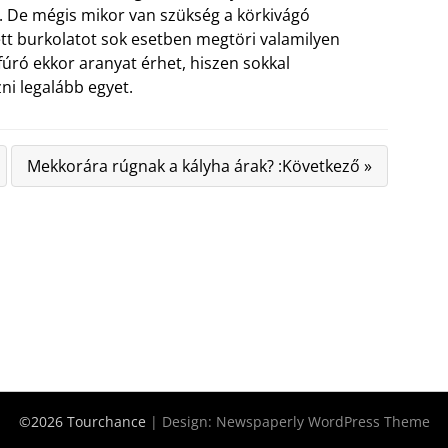
ni. De mégis mikor van szükség a körkivágó
ett burkolatot sok esetben megtöri valamilyen
kfúró ekkor aranyat érhet, hiszen sokkal
ni legalább egyet.
Mekkorára rúgnak a kályha árak? :Következő »
©2026 Tourchance
| Design:
Newspaperly WordPress Theme