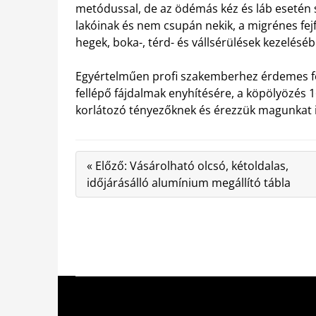
metódussal, de az ödémás kéz és láb esetén s
lakóinak és nem csupán nekik, a migrénes fejf
hegek, boka-, térd- és vállsérülések kezeléséb
Egyértelműen profi szakemberhez érdemes f
fellépő fájdalmak enyhítésére, a köpölyözés 1
korlátozó tényezőknek és érezzük magunkat i
« Előző: Vásárolható olcsó, kétoldalas,
időjárásálló alumínium megállító tábla