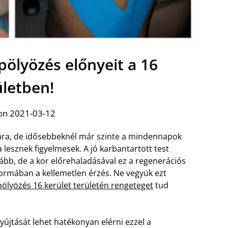
pölyözés előnyeit a 16
ületben!
on 2021-03-12
sára, de idősebbeknél már szinte a mindennapok
 lesznek figyelmesek. A jó karbantartott test
ább, de a kor előrehaladásával ez a regenerációs
formában a kellemetlen érzés. Ne vegyük ezt
ölyözés 16 kerület területén rengeteget
tud
nyújtását lehet hatékonyan elérni ezzel a