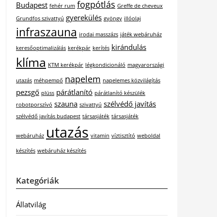
fogpótlás
Budapest
fehér rum
Greffe de cheveux
gyerekülés
Grundfos szivattyú
gyöngy
illóolaj
infraszauna
irodai masszázs
játék webáruház
kirándulás
keresőoptimalizálás
kerékpár
kerítés
klíma
KTM kerékpár
légkondicionáló
magyarországi
napelem
utazás
méhpempő
napelemes közvilágítás
pezsgő
párátlanító
plüss
párátlanító készülék
szauna
szélvédő javítás
robotporszívó
szivattyú
szélvédő javítás budapest
társasjáték
társasjáték
utazás
webáruház
vitamin
víztisztító
weboldal
készítés
webáruház készítés
Kategóriák
Állatvilág