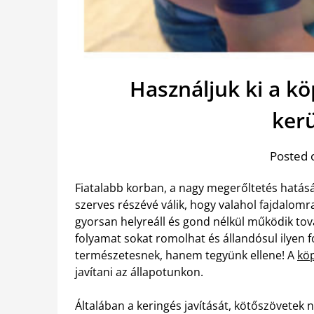
Használjuk ki a kö
ker
Posted 
Fiatalabb korban, a nagy megerőltetés hatá
szerves részévé válik, hogy valahol fajdalomra
gyorsan helyreáll és gond nélkül működik tov
folyamat sokat romolhat és állandósul ilyen 
természetesnek, hanem tegyünk ellene! A
köp
javítani az állapotunkon.
Általában a keringés javítását, kötőszövetek 