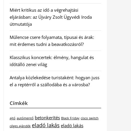
Miért kritikus az idő a végrehajtási
eljárásban: az Újváry Zsolt Ügyvédi Iroda
útmutatója
Műlencse csere folyamata, típusai és árak:
mit érdemes tudni a beavatkozásról?
Klasszikus koncertek: élmény, hangulat és
időtálló zenei világ
Antalya közlekedése turistaként: hogyan juss
el a reptérről a szállodába és a városba?
Címkék
betonkerítés
ajtó
autómentő
Black Friday
cisco switch
eladó lakás
eladó lakás
céges ajándék