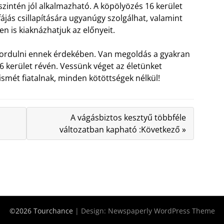
zintén jól alkalmazható. A köpölyözés 16 kerület
ájás csillapítására ugyanúgy szolgálhat, valamint
en is kiaknázhatjuk az előnyeit.
ordulni ennek érdekében. Van megoldás a gyakran
6 kerület révén. Vessünk véget az életünket
smét fiatalnak, minden kötöttségek nélkül!
A vágásbiztos kesztyű többféle
változatban kapható :Következő »
©2026 Tourchance
| Design:
Newspaperly WordPress Theme