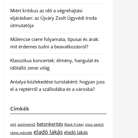
Miért kritikus az idő a végrehajtási
eljárásban: az Újváry Zsolt Ügyvédi Iroda
útmutatója
Műlencse csere folyamata, típusai és árak:
mit érdemes tudni a beavatkozásról?
Klasszikus koncertek: élmény, hangulat és
időtálló zenei világ
Antalya közlekedése turistaként: hogyan juss
el a reptérről a szállodába és a városba?
Címkék
betonkerítés
ajtó
autómentő
Black Friday
cisco switch
eladó lakás
eladó lakás
céges ajándék