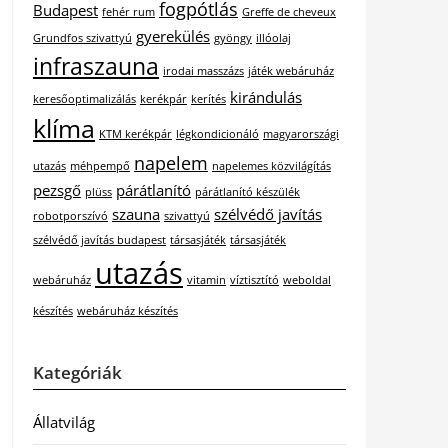
fogpótlás
Budapest
fehér rum
Greffe de cheveux
gyerekülés
Grundfos szivattyú
gyöngy
illóolaj
infraszauna
irodai masszázs
játék webáruház
kirándulás
keresőoptimalizálás
kerékpár
kerítés
klíma
KTM kerékpár
légkondicionáló
magyarországi
napelem
utazás
méhpempő
napelemes közvilágítás
pezsgő
párátlanító
plüss
párátlanító készülék
szauna
szélvédő javítás
robotporszívó
szivattyú
szélvédő javítás budapest
társasjáték
társasjáték
utazás
webáruház
vitamin
víztisztító
weboldal
készítés
webáruház készítés
Kategóriák
Állatvilág