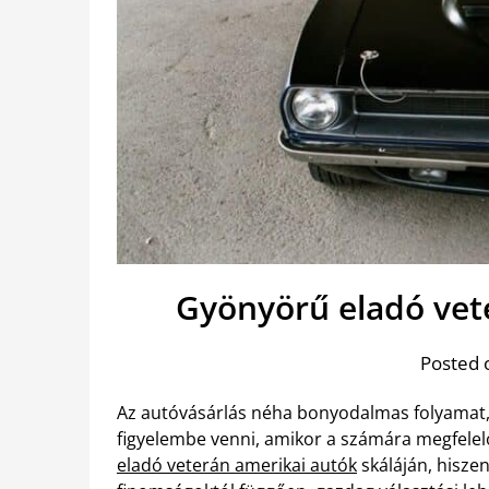
Gyönyörű eladó vete
Posted 
Az autóvásárlás néha bonyodalmas folyamat,
figyelembe venni, amikor a számára megfelelő
eladó veterán amerikai autók
skáláján, hiszen