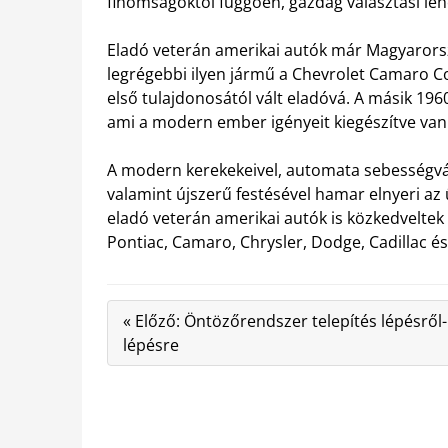
finomságoktól függően, gazdag választási leh
Eladó veterán amerikai autók már Magyarorsz
legrégebbi ilyen jármű a Chevrolet Camaro C
első tulajdonosától vált eladóvá. A másik 196
ami a modern ember igényeit kiegészítve van 
A modern kerekekeivel, automata sebességvál
valamint újszerű festésével hamar elnyeri az 
eladó veterán amerikai autók is közkedveltek
Pontiac, Camaro, Chrysler, Dodge, Cadillac é
« Előző: Öntözőrendszer telepítés lépésről-
lépésre