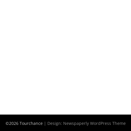
©2026 Tourchance
| Design:
Newspaperly WordPress Theme