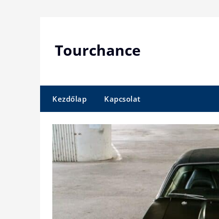
Skip
to
content
Tourchance
Kezdőlap
Kapcsolat