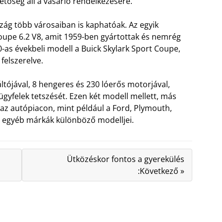
etőség áll a vásárló rendelkezésére.
ág több városaiban is kaphatóak. Az egyik
oupe 6.2 V8, amit 1959-ben gyártottak és nemrég
0-as évekbeli modell a Buick Skylark Sport Coupe,
felszerelve.
tójával, 8 hengeres és 230 lóerős motorjával,
ügyfelek tetszését. Ezen két modell mellett, más
 az autópiacon, mint például a Ford, Plymouth,
s egyéb márkák különböző modelljei.
Ütközéskor fontos a gyerekülés
:Következő »