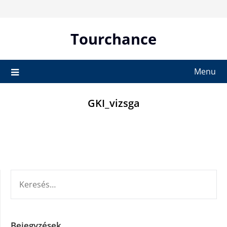
Skip
to
content
Tourchance
Menu
GKI_vizsga
KERESÉS:
Bejegyzések