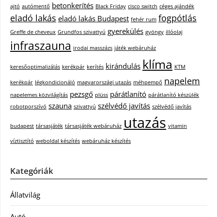
betonkerítés
ajtó
autómentő
Black Friday
cisco switch
céges ajándék
eladó lakás
fogpótlás
eladó lakás Budapest
fehér rum
gyerekülés
Greffe de cheveux
Grundfos szivattyú
gyöngy
illóolaj
infraszauna
irodai masszázs
játék webáruház
klíma
kirándulás
keresőoptimalizálás
kerékpár
kerítés
KTM
napelem
kerékpár
légkondicionáló
magyarországi utazás
méhpempő
pezsgő
párátlanító
napelemes közvilágítás
plüss
párátlanító készülék
szauna
szélvédő javítás
robotporszívó
szivattyú
szélvédő javítás
utazás
budapest
társasjáték
társasjáték webáruház
vitamin
víztisztító
weboldal készítés
webáruház készítés
Kategóriák
Állatvilág
Autó