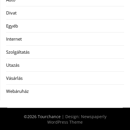
Divat
Egyéb
Internet
Szolgáltatás
Utazás
Vásárlás
Webáruház
©2026 Tourchance
| Design:
Newspaperly
WordPress Theme