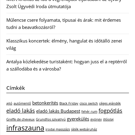
Zsolt Ügyvédi Iroda útmutatója
Műlencse csere folyamata, típusai és árak: mit érdemes
tudni a beavatkozásról?
Klasszikus koncertek: élmény, hangulat és időtálló zenei
világ
Antalya közlekedése turistaként: hogyan juss el a reptérről
a szállodába és a városba?
Címkék
betonkerítés
ajtó
autómentő
Black Friday
cisco switch
céges ajándék
eladó lakás
fogpótlás
eladó lakás Budapest
fehér rum
gyerekülés
Greffe de cheveux
Grundfos szivattyú
gyöngy
illóolaj
infraszauna
irodai masszázs
játék webáruház