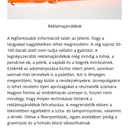
Reklámajándékok
A legfontosabb információt talán az jelenti, hogy a
tárgyakat nagytételben lehet megrendelni. A cég sajnos 50-
100 darab alatt nem tudja vállalni a gyártást. A
legnépszerűbb reklámajándékok még mindig a tollak, a
pendrive-ok, a pólók, a sapkák és a bögrék minősülnek.
Ezeknek az adományozása biztos sikert jelent, azonban
vannak más termékek is a palettán. Azt is lényeges
megemlíteni, hogy külön a rendezvényekre, ünnepségekre
is lehet rendelni ilyen apróságokat a résztvevők számára.
Nagyon fontos az emblémázás szerepe is, hiszen nem
mindegy, hogy milyen technikával történik a
reklámajándékok feliratozása. A megrendelők ebben a
tekintetben egyébként a szita- és tamponnyomás, valamint
a direkt- illetve a flexnyomtatás, egyes esetekben pedig a
gravírozás és a hímzés közül választhatnak.