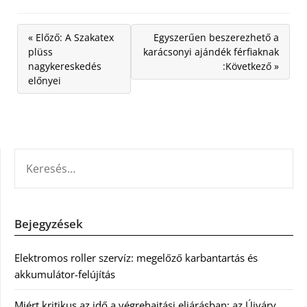
« Előző: A Szakatex
Egyszerűen beszerezhető a
plüss
karácsonyi ajándék férfiaknak
nagykereskedés
:Következő »
előnyei
KERESÉS:
Bejegyzések
Elektromos roller szervíz: megelőző karbantartás és
akkumulátor-felújítás
Miért kritikus az idő a végrehajtási eljárásban: az Újváry