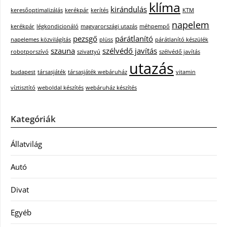
klíma
kirándulás
keresőoptimalizálás
kerékpár
kerítés
KTM
napelem
kerékpár
légkondicionáló
magyarországi utazás
méhpempő
pezsgő
párátlanító
napelemes közvilágítás
plüss
párátlanító készülék
szauna
szélvédő javítás
robotporszívó
szivattyú
szélvédő javítás
utazás
budapest
társasjáték
társasjáték webáruház
vitamin
víztisztító
weboldal készítés
webáruház készítés
Kategóriák
Állatvilág
Autó
Divat
Egyéb