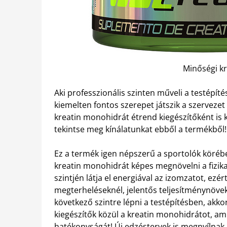
Minőségi k
Aki professzionális szinten műveli a testépíté
kiemelten fontos szerepet játszik a szerveze
kreatin monohidrát étrend kiegészítőként is 
tekintse meg kínálatunkat ebből a termékből!
Ez a termék igen népszerű a sportolók köréb
kreatin monohidrát képes megnövelni a fizika
szintjén látja el energiával az izomzatot, ezért
megterheléseknél, jelentős teljesítménynöve
következő szintre lépni a testépítésben, akk
kiegészítők közül a kreatin monohidrátot, ami 
hatékonyságát! Új edzéstervek is megnyílnak 