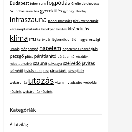
fogpótlás
Budapest
fehér rum
Greffe de cheveux
gyerekülés
Grundfos szivattyú
gyöngy
illóolaj
infraszauna
irodai masszázs
játék webáruház
kirándulás
keresőoptimalizálás
kerékpár
kerítés
klíma
KTM kerékpár
légkondicionáló
magyarországi
napelem
utazás
méhpempő
napelemes közvilágítás
pezsgő
párátlanító
plüss
párátlanító készülék
szauna
szélvédő javítás
robotporszívó
szivattyú
szélvédő javítás budapest
társasjáték
társasjáték
utazás
webáruház
vitamin
víztisztító
weboldal
készítés
webáruház készítés
Kategóriák
Állatvilág