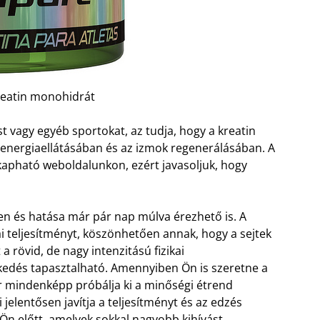
reatin monohidrát
st vagy egyéb sportokat, az tudja, hogy a kreatin
t energiaellátásában és az izmok regenerálásában. A
kapható weboldalunkon, ezért javasoljuk, hogy
en és hatása már pár nap múlva érezhető is. A
i teljesítményt, köszönhetően annak, hogy a sejtek
 a rövid, de nagy intenzitású fizikai
kedés tapasztalható. Amennyiben Ön is szeretne a
or mindenképp próbálja ki a minőségi étrend
jelentősen javítja a teljesítményt és az edzés
Ön előtt, amelyek sokkal nagyobb kihívást