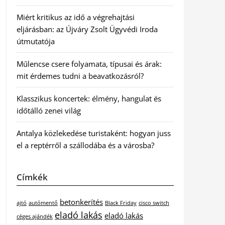
Miért kritikus az idő a végrehajtási
eljárásban: az Újváry Zsolt Ügyvédi Iroda
útmutatója
Műlencse csere folyamata, típusai és árak:
mit érdemes tudni a beavatkozásról?
Klasszikus koncertek: élmény, hangulat és
időtálló zenei világ
Antalya közlekedése turistaként: hogyan juss
el a reptérről a szállodába és a városba?
Címkék
betonkerítés
ajtó
autómentő
Black Friday
cisco switch
eladó lakás
eladó lakás
céges ajándék