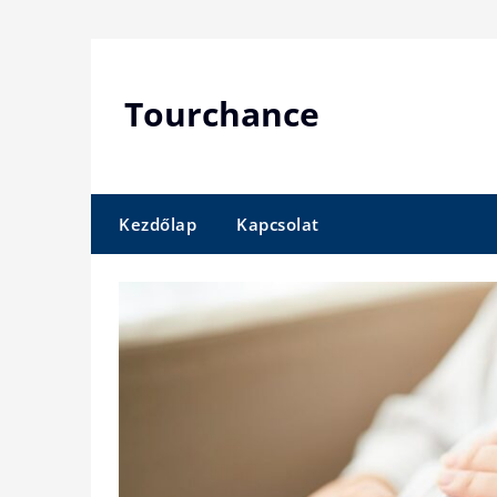
Skip
to
content
Tourchance
Kezdőlap
Kapcsolat