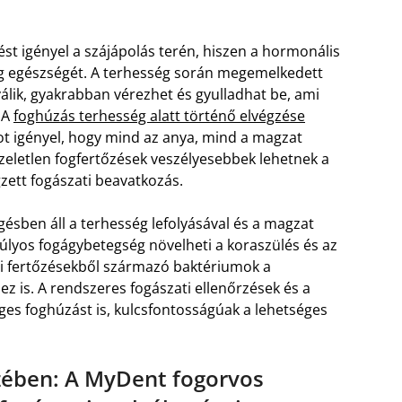
st igényel a szájápolás terén, hiszen a hormonális
reg egészségét. A terhesség során megemelkedett
álik, gyakrabban vérezhet és gyulladhat be, ami
 A
foghúzás terhesség alatt történő elvégzése
ot igényel, hogy mind az anya, mind a magzat
zeletlen fogfertőzések veszélyesebbek lehetnek a
zett fogászati beavatkozás.
gésben áll a terhesség lefolyásával és a magzat
súlyos fogágybetegség növelheti a koraszülés és az
ati fertőzésekből származó baktériumok a
 is. A rendszeres fogászati ellenőrzések és a
ges foghúzást is, kulcsfontosságúak a lehetséges
zében: A MyDent fogorvos