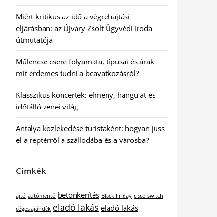
Miért kritikus az idő a végrehajtási
eljárásban: az Újváry Zsolt Ügyvédi Iroda
útmutatója
Műlencse csere folyamata, típusai és árak:
mit érdemes tudni a beavatkozásról?
Klasszikus koncertek: élmény, hangulat és
időtálló zenei világ
Antalya közlekedése turistaként: hogyan juss
el a reptérről a szállodába és a városba?
Címkék
betonkerítés
ajtó
autómentő
Black Friday
cisco switch
eladó lakás
eladó lakás
céges ajándék