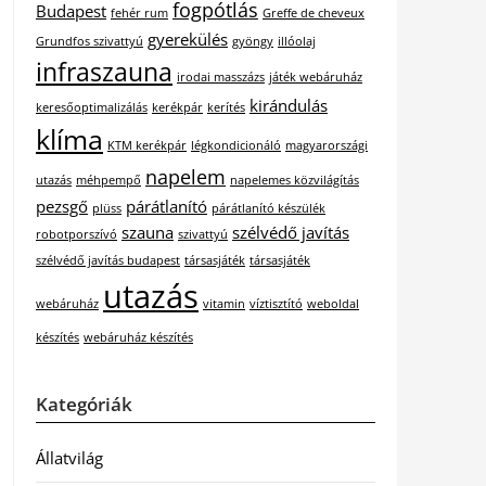
fogpótlás
Budapest
fehér rum
Greffe de cheveux
gyerekülés
Grundfos szivattyú
gyöngy
illóolaj
infraszauna
irodai masszázs
játék webáruház
kirándulás
keresőoptimalizálás
kerékpár
kerítés
klíma
KTM kerékpár
légkondicionáló
magyarországi
napelem
utazás
méhpempő
napelemes közvilágítás
pezsgő
párátlanító
plüss
párátlanító készülék
szauna
szélvédő javítás
robotporszívó
szivattyú
szélvédő javítás budapest
társasjáték
társasjáték
utazás
webáruház
vitamin
víztisztító
weboldal
készítés
webáruház készítés
Kategóriák
Állatvilág