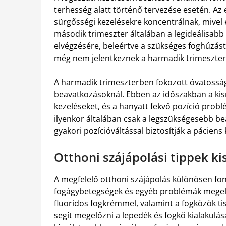
terhesség alatt történő tervezése esetén. Az
sürgősségi kezelésekre koncentrálnak, mivel e
második trimeszter általában a legideálisabb
elvégzésére, beleértve a szükséges foghúzást 
még nem jelentkeznek a harmadik trimeszter 
A harmadik trimeszterben fokozott óvatosság
beavatkozásoknál. Ebben az időszakban a ki
kezeléseket, és a hanyatt fekvő pozíció prob
ilyenkor általában csak a legszükségesebb bea
gyakori pozícióváltással biztosítják a páciens
Otthoni szájápolási tippek 
A megfelelő otthoni szájápolás különösen fo
fogágybetegségek és egyéb problémák megelő
fluoridos fogkrémmel, valamint a fogközök tis
segít megelőzni a lepedék és fogkő kialakulá