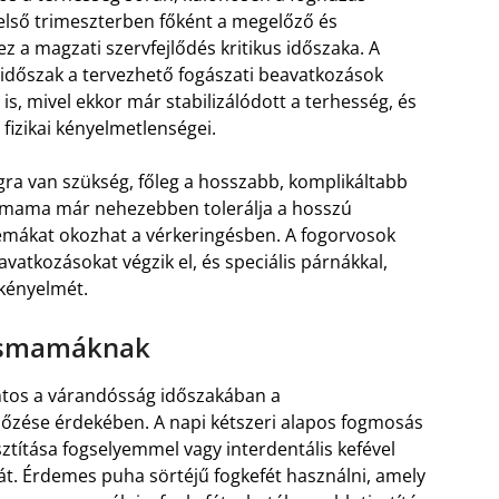
 első trimeszterben főként a megelőző és
z a magzati szervfejlődés kritikus időszaka. A
 időszak a tervezhető fogászati beavatkozások
is, mivel ekkor már stabilizálódott a terhesség, és
fizikai kényelmetlenségei.
ra van szükség, főleg a hosszabb, komplikáltabb
smama már nehezebben tolerálja a hosszú
lémákat okozhat a vérkeringésben. A fogorvosok
vatkozásokat végzik el, és speciális párnákkal,
 kényelmét.
kismamáknak
ntos a várandósság időszakában a
zése érdekében. A napi kétszeri alapos fogmosás
ztítása fogselyemmel vagy interdentális kefével
sát. Érdemes puha sörtéjű fogkefét használni, amely