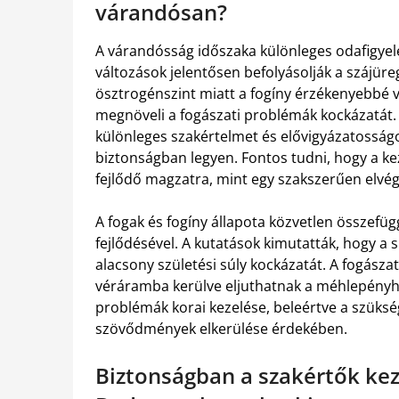
várandósan?
A várandósság időszaka különleges odafigyelé
változások jelentősen befolyásolják a szájü
ösztrogénszint miatt a fogíny érzékenyebbé v
megnöveli a fogászati problémák kockázatát.
különleges szakértelmet és elővigyázatosság
biztonságban legyen. Fontos tudni, hogy a ke
fejlődő magzatra, mint egy szakszerűen elvég
A fogak és fogíny állapota közvetlen összefüg
fejlődésével. A kutatások kimutatták, hogy a 
alacsony születési súly kockázatát. A fogász
véráramba kerülve eljuthatnak a méhlepényhez
problémák korai kezelése, beleértve a szüksé
szövődmények elkerülése érdekében.
Biztonságban a szakértők ke