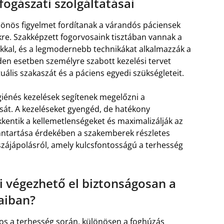
gászati szolgáltatásai
önös figyelmet fordítanak a várandós páciensek
ükre. Szakképzett fogorvosaink tisztában vannak a
okkal, és a legmodernebb technikákat alkalmazzák a
en esetben személyre szabott kezelési tervet
uális szakaszát és a páciens egyedi szükségleteit.
giénés kezelések segítenek megelőzni a
sát. A kezeléseket gyengéd, de hatékony
kkentik a kellemetlenségeket és maximalizálják az
nntartása érdekében a szakemberek részletes
 szájápolásról, amely kulcsfontosságú a terhesség
i végezhető el biztonságosan a
aiban?
ntos a terhesség során, különösen a foghúzás