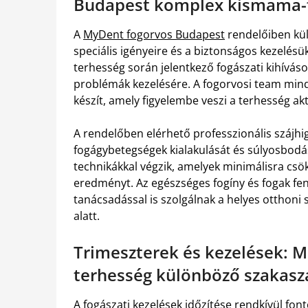
Budapest komplex kismama-fo
A
MyDent fogorvos Budapest
rendelőiben kül
speciális igényeire és a biztonságos kezelés
terhesség során jelentkező fogászati kihívás
problémák kezelésére. A fogorvosi team mind
készít, amely figyelembe veszi a terhesség akt
A rendelőben elérhető professzionális szájhi
fogágybetegségek kialakulását és súlyosbodá
technikákkal végzik, amelyek minimálisra csö
eredményt. Az egészséges fogíny és fogak fe
tanácsadással is szolgálnak a helyes otthoni
alatt.
Trimeszterek és kezelések: M
terhesség különböző szakasz
A fogászati kezelések időzítése rendkívül fo