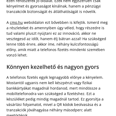
ezen rendszerek jó oldalát. Ezek nem egyszerűen csak
kényelmet és gyorsaságot kínálnak, hanem a pénzügyi
tranzakciók biztonságát és átláthatóságát is növelik.
A
cmo.hu
weboldalon ezt bővebben is kifejtik. Ismerd meg
a részleteket és amennyiben úgy véled, hogy részedre is
tud valami pluszt nyújtani ez az innováció, akkor ne
vesztegesd az időt, hanem élj bátran azzal! Ha szükséged
lenne több érvre, akkor íme, néhány kulcsfontosságú
előny, amik miatt a telefonos fizetés mindenki szemében
vonzó lehet.
Könnyen kezelhető és nagyon gyors
A telefonos fizetés egyik legnagyobb előnye a kényelem.
Mostantól ugyanis nem kell készpénzt vagy fizikai
bankkártyákat magadnál hordanod, mert mindössze a
mobiltelefonodra van szükséged a fizetéshez. Ezt a
készüléket pedig mindig magadnál tartod. Ez gyorsítja a
vásárlási folyamatot, mivel a QR kódok beolvasása és a
tranzakciók jóváhagyása néhány másodperc alatt
megtörténik.