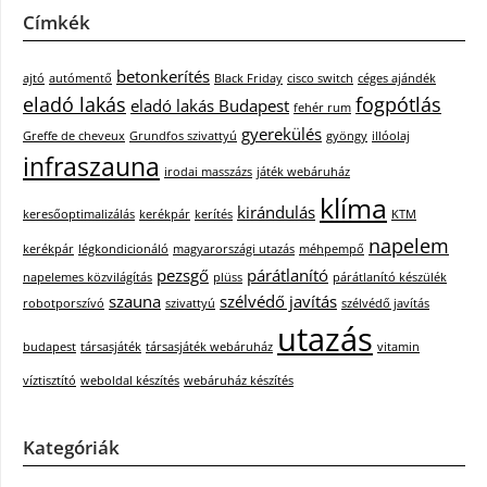
Címkék
betonkerítés
ajtó
autómentő
Black Friday
cisco switch
céges ajándék
eladó lakás
fogpótlás
eladó lakás Budapest
fehér rum
gyerekülés
Greffe de cheveux
Grundfos szivattyú
gyöngy
illóolaj
infraszauna
irodai masszázs
játék webáruház
klíma
kirándulás
keresőoptimalizálás
kerékpár
kerítés
KTM
napelem
kerékpár
légkondicionáló
magyarországi utazás
méhpempő
pezsgő
párátlanító
napelemes közvilágítás
plüss
párátlanító készülék
szauna
szélvédő javítás
robotporszívó
szivattyú
szélvédő javítás
utazás
budapest
társasjáték
társasjáték webáruház
vitamin
víztisztító
weboldal készítés
webáruház készítés
Kategóriák