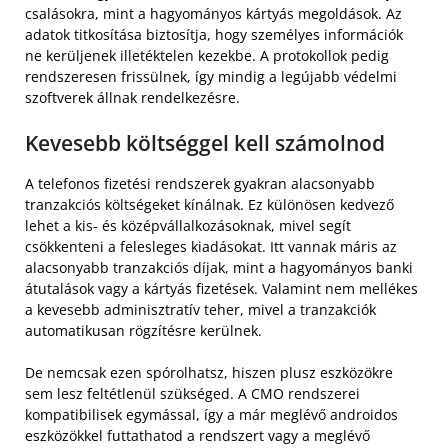
csalásokra, mint a hagyományos kártyás megoldások. Az
adatok titkosítása biztosítja, hogy személyes információk
ne kerüljenek illetéktelen kezekbe. A protokollok pedig
rendszeresen frissülnek, így mindig a legújabb védelmi
szoftverek állnak rendelkezésre.
Kevesebb költséggel kell számolnod
A telefonos fizetési rendszerek gyakran alacsonyabb
tranzakciós költségeket kínálnak. Ez különösen kedvező
lehet a kis- és középvállalkozásoknak, mivel segít
csökkenteni a felesleges kiadásokat. Itt vannak máris az
alacsonyabb tranzakciós díjak, mint a hagyományos banki
átutalások vagy a kártyás fizetések. Valamint nem mellékes
a kevesebb adminisztratív teher, mivel a tranzakciók
automatikusan rögzítésre kerülnek.
De nemcsak ezen spórolhatsz, hiszen plusz eszközökre
sem lesz feltétlenül szükséged. A CMO rendszerei
kompatibilisek egymással, így a már meglévő androidos
eszközökkel futtathatod a rendszert vagy a meglévő