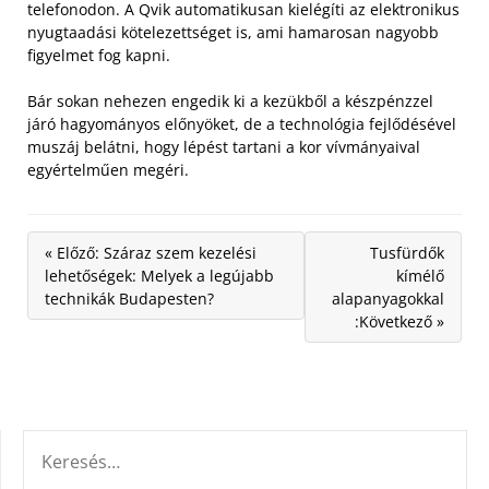
telefonodon. A Qvik automatikusan kielégíti az elektronikus
nyugtaadási kötelezettséget is, ami hamarosan nagyobb
figyelmet fog kapni.
Bár sokan nehezen engedik ki a kezükből a készpénzzel
járó hagyományos előnyöket, de a technológia fejlődésével
muszáj belátni, hogy lépést tartani a kor vívmányaival
egyértelműen megéri.
« Előző: Száraz szem kezelési
Tusfürdők
lehetőségek: Melyek a legújabb
kímélő
technikák Budapesten?
alapanyagokkal
:Következő »
KERESÉS: