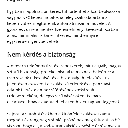
Egy banki applikáción keresztül történhet a kód beolvasása
vagy az NFC képes mobiloknál elég csak odatartani a
képernyőt és megtörténik automatikusan a művelet. A
gyors és zökkenőmentes fizetési élmény, kevesebb sorban
állás, minimális fizikai érintkezés, mind ennyire
egyszerűen igénybe vehető.
Nem kérdés a biztonság
A modern telefonos fizetési rendszerek, mint a Qvik, magas
szintű biztonsági protokollokat alkalmaznak, beleértve a
tranzakciók titkosítását és a biztonsági hitelesítést. Ez
jelentősen csökkenti a csalási kísérletek és a pénzügyi
adatok illetéktelen hozzáférésének kockázatát.
Üzletvezetőként, de egyszerű vásárlóként is jogos
elvárásod, hogy az adataid teljesen biztonságban legyenek.
Sajnos, az utóbbi években a különféle csalások száma
megnőtt és rengeteg számlát próbálnak meg feltörni. Jó hír
viszont, hogy a QR kódos tranzakciók kevésbé érzékenyek a