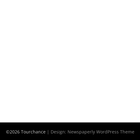
©2026 Tourchance
| Design:
Newspaperly WordPress Theme