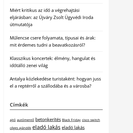
Miért kritikus az idő a végrehajtási
eljárásban: az Újváry Zsolt Ügyvédi Iroda
útmutatója
Műlencse csere folyamata, típusai és árak:
mit érdemes tudni a beavatkozásról?
Klasszikus koncertek: élmény, hangulat és
időtálló zenei világ
Antalya közlekedése turistaként: hogyan juss
el a reptérről a szállodába és a városba?
Címkék
betonkerítés
ajtó
autómentő
Black Friday
cisco switch
eladó lakás
eladó lakás
céges ajándék