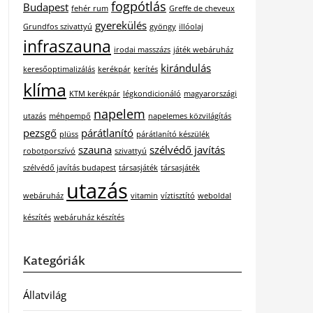
fogpótlás
Budapest
fehér rum
Greffe de cheveux
gyerekülés
Grundfos szivattyú
gyöngy
illóolaj
infraszauna
irodai masszázs
játék webáruház
kirándulás
keresőoptimalizálás
kerékpár
kerítés
klíma
KTM kerékpár
légkondicionáló
magyarországi
napelem
utazás
méhpempő
napelemes közvilágítás
pezsgő
párátlanító
plüss
párátlanító készülék
szauna
szélvédő javítás
robotporszívó
szivattyú
szélvédő javítás budapest
társasjáték
társasjáték
utazás
webáruház
vitamin
víztisztító
weboldal
készítés
webáruház készítés
Kategóriák
Állatvilág