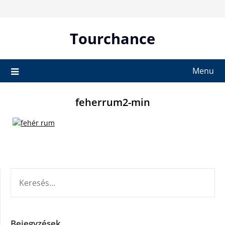
Skip
to
content
Tourchance
Menu
feherrum2-min
KERESÉS:
Bejegyzések