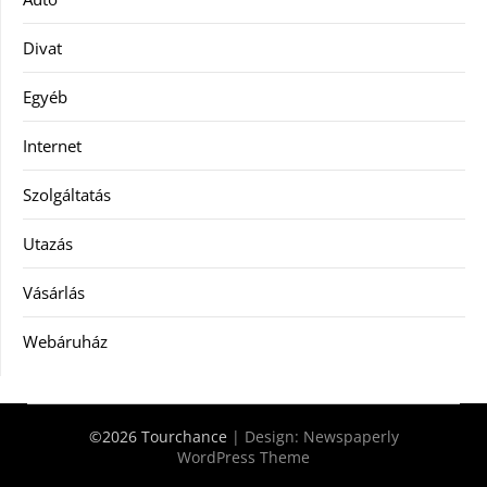
Divat
Egyéb
Internet
Szolgáltatás
Utazás
Vásárlás
Webáruház
©2026 Tourchance
| Design:
Newspaperly
WordPress Theme