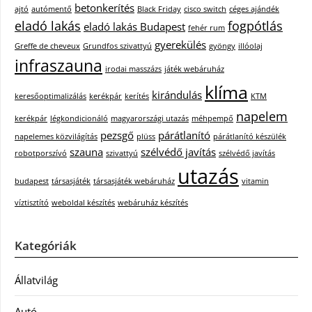
betonkerítés
ajtó
autómentő
Black Friday
cisco switch
céges ajándék
eladó lakás
fogpótlás
eladó lakás Budapest
fehér rum
gyerekülés
Greffe de cheveux
Grundfos szivattyú
gyöngy
illóolaj
infraszauna
irodai masszázs
játék webáruház
klíma
kirándulás
keresőoptimalizálás
kerékpár
kerítés
KTM
napelem
kerékpár
légkondicionáló
magyarországi utazás
méhpempő
pezsgő
párátlanító
napelemes közvilágítás
plüss
párátlanító készülék
szauna
szélvédő javítás
robotporszívó
szivattyú
szélvédő javítás
utazás
budapest
társasjáték
társasjáték webáruház
vitamin
víztisztító
weboldal készítés
webáruház készítés
Kategóriák
Állatvilág
Autó