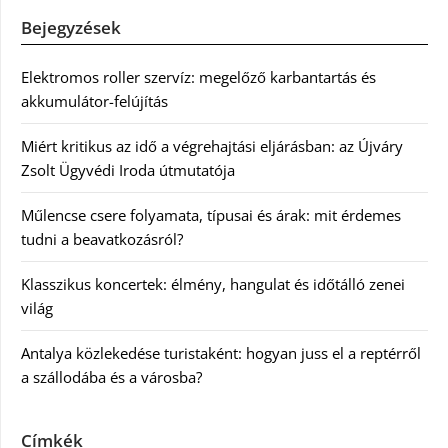
Bejegyzések
Elektromos roller szervíz: megelőző karbantartás és
akkumulátor-felújítás
Miért kritikus az idő a végrehajtási eljárásban: az Újváry
Zsolt Ügyvédi Iroda útmutatója
Műlencse csere folyamata, típusai és árak: mit érdemes
tudni a beavatkozásról?
Klasszikus koncertek: élmény, hangulat és időtálló zenei
világ
Antalya közlekedése turistaként: hogyan juss el a reptérről
a szállodába és a városba?
Címkék