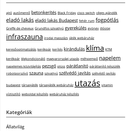
betonkerítés
ajtó
autómentő
Black Friday
cisco switch
céges ajándék
eladó lakás
fogpótlás
eladó lakás Budapest
fehér rum
gyerekülés
Greffe de cheveux
Grundfos szivattyú
gyöngy
illóolaj
infraszauna
irodai masszázs
játék webáruház
klíma
kirándulás
keresőoptimalizálás
kerékpár
kerítés
KTM
napelem
kerékpár
légkondicionáló
magyarországi utazás
méhpempő
pezsgő
párátlanító
napelemes közvilágítás
plüss
párátlanító készülék
szauna
szélvédő javítás
robotporszívó
szivattyú
szélvédő javítás
utazás
budapest
társasjáték
társasjáték webáruház
vitamin
víztisztító
weboldal készítés
webáruház készítés
Kategóriák
Állatvilág