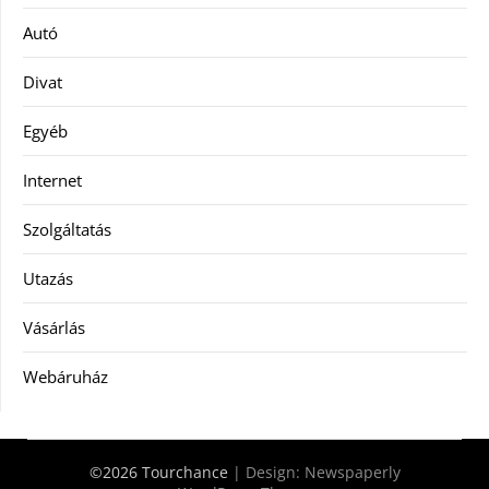
Autó
Divat
Egyéb
Internet
Szolgáltatás
Utazás
Vásárlás
Webáruház
©2026 Tourchance
| Design:
Newspaperly