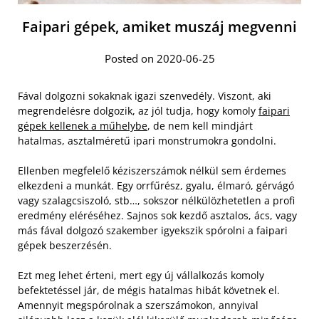
Faipari gépek, amiket muszáj megvenni
Posted on 2020-06-25
Fával dolgozni sokaknak igazi szenvedély. Viszont, aki
megrendelésre dolgozik, az jól tudja, hogy komoly
faipari
gépek kellenek a műhelybe
, de nem kell mindjárt
hatalmas, asztalméretű ipari monstrumokra gondolni.
Ellenben megfelelő kéziszerszámok nélkül sem érdemes
elkezdeni a munkát. Egy orrfűrész, gyalu, élmaró, gérvágó
vagy szalagcsiszoló, stb…, sokszor nélkülözhetetlen a profi
eredmény eléréséhez. Sajnos sok kezdő asztalos, ács, vagy
más fával dolgozó szakember igyekszik spórolni a faipari
gépek beszerzésén.
Ezt meg lehet érteni, mert egy új vállalkozás komoly
befektetéssel jár, de mégis hatalmas hibát követnek el.
Amennyit megspórolnak a szerszámokon, annyival