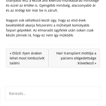
silányabb lesz a kezük alól kikerülő munkadarab minősége
és ezzel az értéke is. Gyengébb minőség, alacsonyabb ár
és az ördögi kör már be is zárult.
Nagyon sok vállalkozó kezdi úgy, hogy az első évek
bevételéből akarja felszerelni a műhelyét komolyabb
faipari gépekkel. Az elmaradó ügyfelek után sokan csak
későn jönnek rá, hogy ez nem így működik.
« Előző: Ilyen árakon
Hair transplant mottója a
lehet most lombszívót
páciens elégedettsége
találni
:Következő »
KERESÉS: