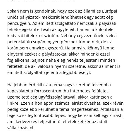
Sokan nem is gondolnák, hogy ezek az állami és Európai
Uniós pályázatok mekkorát lendíthetnek egy adott cég
pénzügyein. Az említett szolgáltató nemcsak a pályázati
lehetőségekről értesíti az ügyfeleit, hanem a különféle
kedvező hitelekről szintén.
Néhány cégvezetőnek ezek a
potenciálok csupán ingyen pénznek tűnhetnek, de ez
korántsem ennyire egyszerű. Ha annyira könnyű lenne
elnyerni ezeket a pályázatokat, akkor mindenki ezzel
foglalkozna. Sajnos néha elég nehéz teljesíteni minden
feltételt, de aki valóban nyerni szeretne, akkor az imént is
említett szolgáltató jelenti a legjobb esélyt.
Ha jobban érdekli ez a téma vagy szeretné felvenni a
kapcsolatot a forrascentrum.hu internetes felületet
üzemeltető cég ügyfélszolgálatával, akkor kattintson a
linkre! Ezen a honlapon számos leírást olvashat, ezek révén
pedig közelebb kerülhet a téma megértéséhez. Általában a
legelső és legfontosabb lépés, hogy keresni kell egy kiírást,
ami kedvező és teljesíthető feltételeket kér az adott
vállalkozástól.