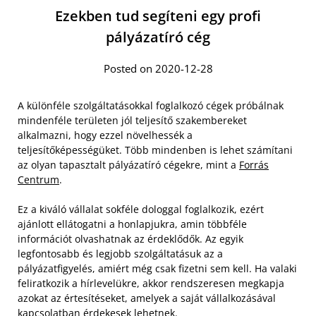
Ezekben tud segíteni egy profi
pályázatíró cég
Posted on 2020-12-28
A különféle szolgáltatásokkal foglalkozó cégek próbálnak
mindenféle területen jól teljesítő szakembereket
alkalmazni, hogy ezzel növelhessék a
teljesítőképességüket. Több mindenben is lehet számítani
az olyan tapasztalt pályázatíró cégekre, mint a
Forrás
Centrum
.
Ez a kiváló vállalat sokféle dologgal foglalkozik, ezért
ajánlott ellátogatni a honlapjukra, amin többféle
információt olvashatnak az érdeklődők. Az egyik
legfontosabb és legjobb szolgáltatásuk az a
pályázatfigyelés, amiért még csak fizetni sem kell. Ha valaki
feliratkozik a hírlevelükre, akkor rendszeresen megkapja
azokat az értesítéseket, amelyek a saját vállalkozásával
kapcsolatban érdekesek lehetnek.