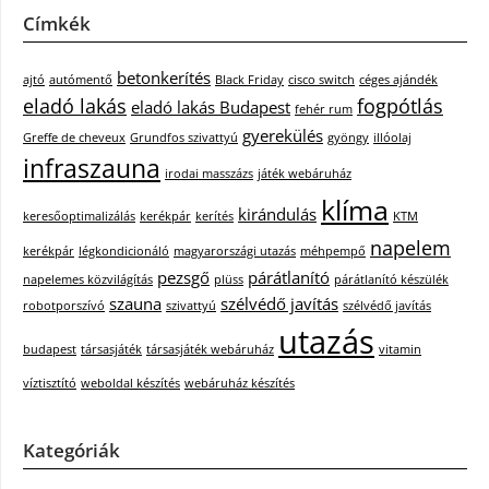
Címkék
betonkerítés
ajtó
autómentő
Black Friday
cisco switch
céges ajándék
eladó lakás
fogpótlás
eladó lakás Budapest
fehér rum
gyerekülés
Greffe de cheveux
Grundfos szivattyú
gyöngy
illóolaj
infraszauna
irodai masszázs
játék webáruház
klíma
kirándulás
keresőoptimalizálás
kerékpár
kerítés
KTM
napelem
kerékpár
légkondicionáló
magyarországi utazás
méhpempő
pezsgő
párátlanító
napelemes közvilágítás
plüss
párátlanító készülék
szauna
szélvédő javítás
robotporszívó
szivattyú
szélvédő javítás
utazás
budapest
társasjáték
társasjáték webáruház
vitamin
víztisztító
weboldal készítés
webáruház készítés
Kategóriák