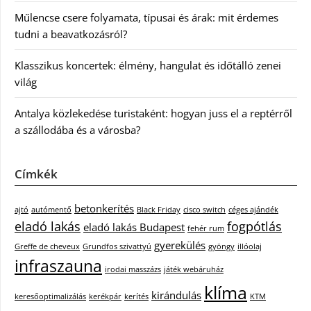
Műlencse csere folyamata, típusai és árak: mit érdemes
tudni a beavatkozásról?
Klasszikus koncertek: élmény, hangulat és időtálló zenei
világ
Antalya közlekedése turistaként: hogyan juss el a reptérről
a szállodába és a városba?
Címkék
betonkerítés
ajtó
autómentő
Black Friday
cisco switch
céges ajándék
eladó lakás
fogpótlás
eladó lakás Budapest
fehér rum
gyerekülés
Greffe de cheveux
Grundfos szivattyú
gyöngy
illóolaj
infraszauna
irodai masszázs
játék webáruház
klíma
kirándulás
keresőoptimalizálás
kerékpár
kerítés
KTM