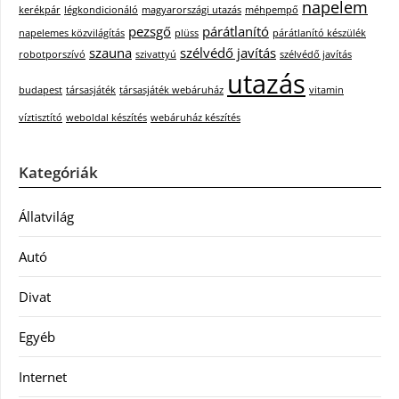
napelem
kerékpár
légkondicionáló
magyarországi utazás
méhpempő
pezsgő
párátlanító
napelemes közvilágítás
plüss
párátlanító készülék
szauna
szélvédő javítás
robotporszívó
szivattyú
szélvédő javítás
utazás
budapest
társasjáték
társasjáték webáruház
vitamin
víztisztító
weboldal készítés
webáruház készítés
Kategóriák
Állatvilág
Autó
Divat
Egyéb
Internet