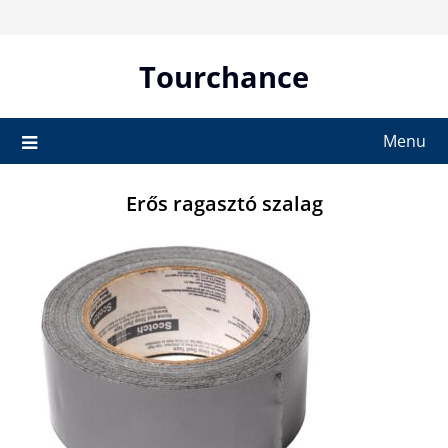
Skip
to
content
Tourchance
Menu
Erős ragasztó szalag