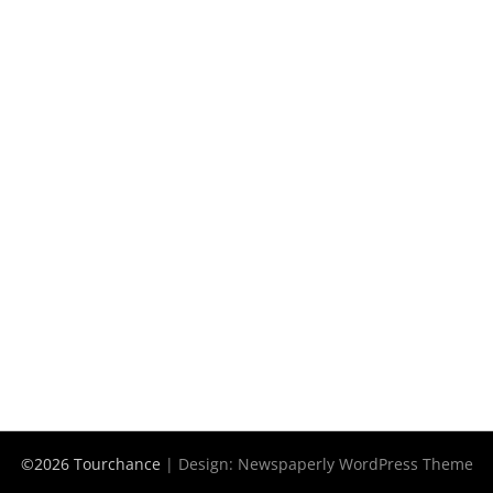
©2026 Tourchance
| Design:
Newspaperly WordPress Theme