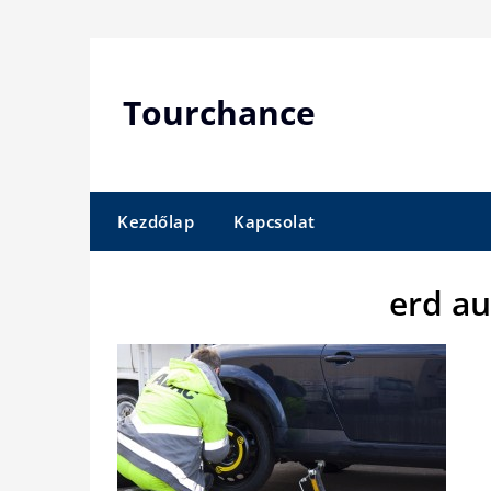
Skip
to
content
Tourchance
Kezdőlap
Kapcsolat
erd a