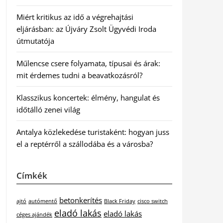
Miért kritikus az idő a végrehajtási
eljárásban: az Újváry Zsolt Ügyvédi Iroda
útmutatója
Műlencse csere folyamata, típusai és árak:
mit érdemes tudni a beavatkozásról?
Klasszikus koncertek: élmény, hangulat és
időtálló zenei világ
Antalya közlekedése turistaként: hogyan juss
el a reptérről a szállodába és a városba?
Címkék
betonkerítés
ajtó
autómentő
Black Friday
cisco switch
eladó lakás
eladó lakás
céges ajándék