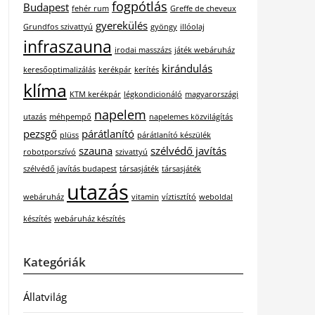
fogpótlás
Budapest
fehér rum
Greffe de cheveux
gyerekülés
Grundfos szivattyú
gyöngy
illóolaj
infraszauna
irodai masszázs
játék webáruház
kirándulás
keresőoptimalizálás
kerékpár
kerítés
klíma
KTM kerékpár
légkondicionáló
magyarországi
napelem
utazás
méhpempő
napelemes közvilágítás
pezsgő
párátlanító
plüss
párátlanító készülék
szauna
szélvédő javítás
robotporszívó
szivattyú
szélvédő javítás budapest
társasjáték
társasjáték
utazás
webáruház
vitamin
víztisztító
weboldal
készítés
webáruház készítés
Kategóriák
Állatvilág