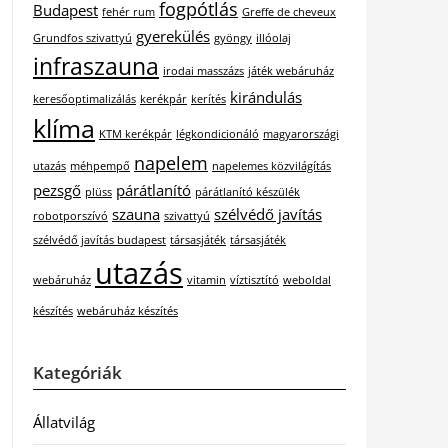
fogpótlás
Budapest
fehér rum
Greffe de cheveux
gyerekülés
Grundfos szivattyú
gyöngy
illóolaj
infraszauna
irodai masszázs
játék webáruház
kirándulás
keresőoptimalizálás
kerékpár
kerítés
klíma
KTM kerékpár
légkondicionáló
magyarországi
napelem
utazás
méhpempő
napelemes közvilágítás
pezsgő
párátlanító
plüss
párátlanító készülék
szauna
szélvédő javítás
robotporszívó
szivattyú
szélvédő javítás budapest
társasjáték
társasjáték
utazás
webáruház
vitamin
víztisztító
weboldal
készítés
webáruház készítés
Kategóriák
Állatvilág