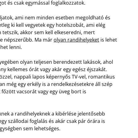
ágot és csak egymással foglalkozzatok.
radjatok, ami nem minden esetben megoldható és
tleg ki kell vegyetek egy hotelszobát, ami elég
etszik, akkor sem kell elkeseredni, mert
re népszerűbb. Ma már
olyan randihelyeket
is lehet
het lenni.
yegében olyan teljesen berendezett lakások, ahol
y kellemes órát vagy akár egy egész éjszakát.
zzel, nappali lapos képernyős TV-vel, romantikus
an még egy erkély is a rendelkezésetekre áll szép
k főzött vacsorát vagy egy üveg bort is
knek a randihelyeknek a kibérlése jelentősebb
y szállodai foglalás és akár csak pár órára is
egységben sem lehetséges.