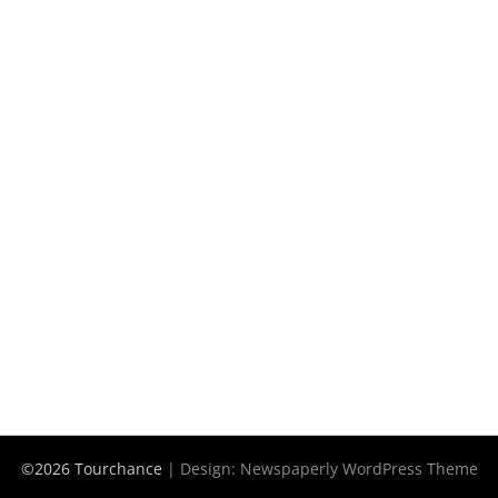
©2026 Tourchance
| Design:
Newspaperly WordPress Theme