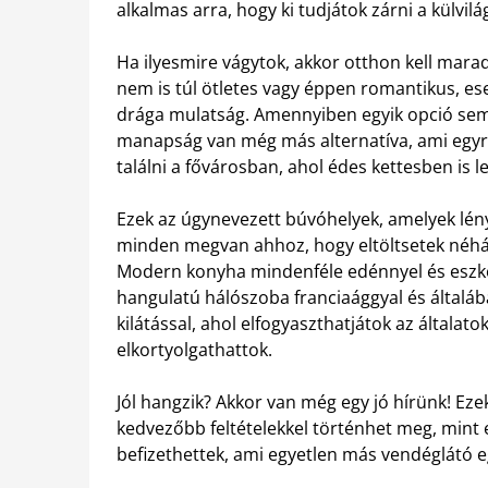
alkalmas arra, hogy ki tudjátok zárni a külvil
Ha ilyesmire vágytok, akkor otthon kell ma
nem is túl ötletes vagy éppen romantikus, ese
drága mulatság. Amennyiben egyik opció sem t
manapság van még más alternatíva, ami egy
találni a fővárosban, ahol édes kettesben is le
Ezek az úgynevezett búvóhelyek, amelyek lén
minden megvan ahhoz, hogy eltöltsetek néhán
Modern konyha mindenféle edénnyel és eszkö
hangulatú hálószoba franciaággyal és általáb
kilátással, ahol elfogyaszthatjátok az általato
elkortyolgathattok.
Jól hangzik? Akkor van még egy jó hírünk! Eze
kedvezőbb feltételekkel történhet meg, mint eg
befizethettek, ami egyetlen más vendéglátó 