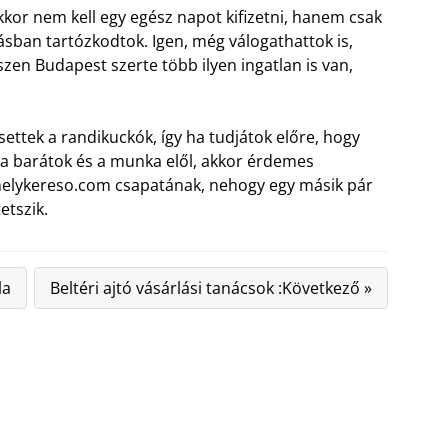
kkor nem kell egy egész napot kifizetni, hanem csak
ásban tartózkodtok. Igen, még válogathattok is,
zen Budapest szerte több ilyen ingatlan is van,
ettek a randikuckók, így ha tudjátok előre, hogy
d, a barátok és a munka elől, akkor érdemes
elykereso.com csapatának, nehogy egy másik pár
etszik.
la
Beltéri ajtó vásárlási tanácsok :Következő »