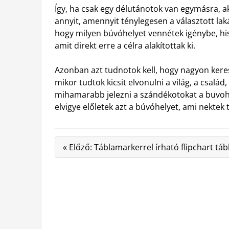
Így, ha csak egy délutánotok van egymásra, a
annyit, amennyit ténylegesen a választott lak
hogy milyen búvóhelyet vennétek igénybe, his
amit direkt erre a célra alakítottak ki.
Azonban azt tudnotok kell, hogy nagyon keres
mikor tudtok kicsit elvonulni a világ, a csalá
mihamarabb jelezni a szándékotokat a buvoh
elvigye előletek azt a búvóhelyet, ami nektek t
« Előző: Táblamarkerrel írható flipchart táb