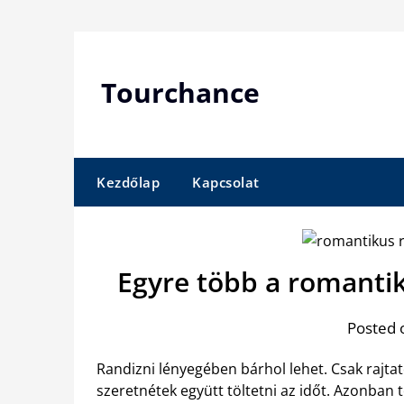
Skip
to
content
Tourchance
Kezdőlap
Kapcsolat
Egyre több a romanti
Posted 
Randizni lényegében bárhol lehet. Csak rajta
szeretnétek együtt töltetni az időt. Azonban 