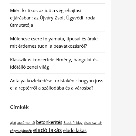
Miért kritikus az idő a végrehajtási
eljárásban: az Újváry Zsolt Ügyvédi Iroda
útmutatója
Műlencse csere folyamata, típusai és árak:
mit érdemes tudni a beavatkozásról?
Klasszikus koncertek: élmény, hangulat és
időtálló zenei világ
Antalya közlekedése turistaként: hogyan juss
el a reptérről a szállodába és a városba?
Címkék
betonkerítés
ajtó
autómentő
Black Friday
cisco switch
eladó lakás
eladó lakás
céges ajándék