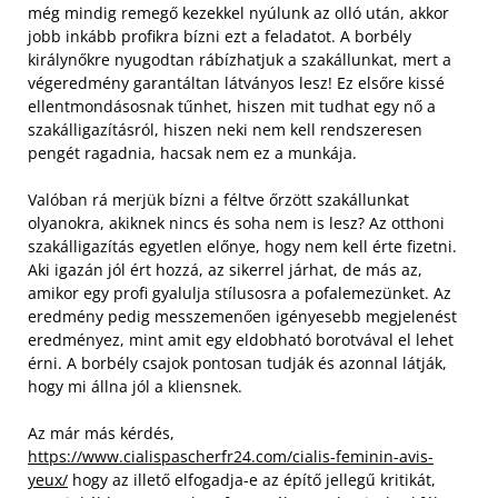
még mindig remegő kezekkel nyúlunk az olló után, akkor
jobb inkább profikra bízni ezt a feladatot. A borbély
királynőkre nyugodtan rábízhatjuk a szakállunkat, mert a
végeredmény garantáltan látványos lesz! Ez elsőre kissé
ellentmondásosnak tűnhet, hiszen mit tudhat egy nő a
szakálligazításról, hiszen neki nem kell rendszeresen
pengét ragadnia, hacsak nem ez a munkája.
Valóban rá merjük bízni a féltve őrzött szakállunkat
olyanokra, akiknek nincs és soha nem is lesz? Az otthoni
szakálligazítás egyetlen előnye, hogy nem kell érte fizetni.
Aki igazán jól ért hozzá, az sikerrel járhat, de más az,
amikor egy profi gyalulja stílusosra a pofalemezünket. Az
eredmény pedig messzemenően igényesebb megjelenést
eredményez, mint amit egy eldobható borotvával el lehet
érni. A borbély csajok pontosan tudják és azonnal látják,
hogy mi állna jól a kliensnek.
Az már más kérdés,
https://www.cialispascherfr24.com/cialis-feminin-avis-
yeux/
hogy az illető elfogadja-e az építő jellegű kritikát,