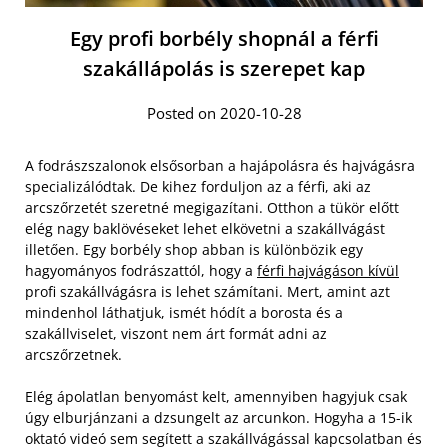
Egy profi borbély shopnál a férfi
szakállápolás is szerepet kap
Posted on 2020-10-28
A fodrászszalonok elsősorban a hajápolásra és hajvágásra
specializálódtak. De kihez forduljon az a férfi, aki az
arcszőrzetét szeretné megigazítani. Otthon a tükör előtt
elég nagy baklövéseket lehet elkövetni a szakállvágást
illetően. Egy borbély shop abban is különbözik egy
hagyományos fodrászattól, hogy a
férfi hajvágáson kívül
profi szakállvágásra is lehet számítani. Mert, amint azt
mindenhol láthatjuk, ismét hódít a borosta és a
szakállviselet, viszont nem árt formát adni az
arcszőrzetnek.
Elég ápolatlan benyomást kelt, amennyiben hagyjuk csak
úgy elburjánzani a dzsungelt az arcunkon. Hogyha a 15-ik
oktató videó sem segített a szakállvágással kapcsolatban és