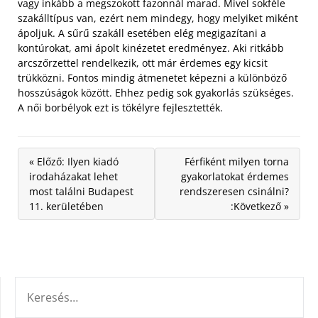
vagy inkább a megszokott fazonnál marad. Mivel sokféle
szakálltípus van, ezért nem mindegy, hogy melyiket miként
ápoljuk. A sűrű szakáll esetében elég megigazítani a
kontúrokat, ami ápolt kinézetet eredményez. Aki ritkább
arcszőrzettel rendelkezik, ott már érdemes egy kicsit
trükközni. Fontos mindig átmenetet képezni a különböző
hosszúságok között. Ehhez pedig sok gyakorlás szükséges.
A női borbélyok ezt is tökélyre fejlesztették.
« Előző: Ilyen kiadó
Férfiként milyen torna
irodaházakat lehet
gyakorlatokat érdemes
most találni Budapest
rendszeresen csinálni?
11. kerületében
:Következő »
KERESÉS: