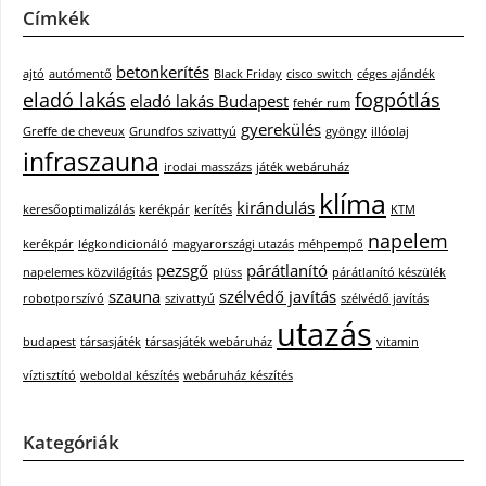
Címkék
betonkerítés
ajtó
autómentő
Black Friday
cisco switch
céges ajándék
eladó lakás
fogpótlás
eladó lakás Budapest
fehér rum
gyerekülés
Greffe de cheveux
Grundfos szivattyú
gyöngy
illóolaj
infraszauna
irodai masszázs
játék webáruház
klíma
kirándulás
keresőoptimalizálás
kerékpár
kerítés
KTM
napelem
kerékpár
légkondicionáló
magyarországi utazás
méhpempő
pezsgő
párátlanító
napelemes közvilágítás
plüss
párátlanító készülék
szauna
szélvédő javítás
robotporszívó
szivattyú
szélvédő javítás
utazás
budapest
társasjáték
társasjáték webáruház
vitamin
víztisztító
weboldal készítés
webáruház készítés
Kategóriák