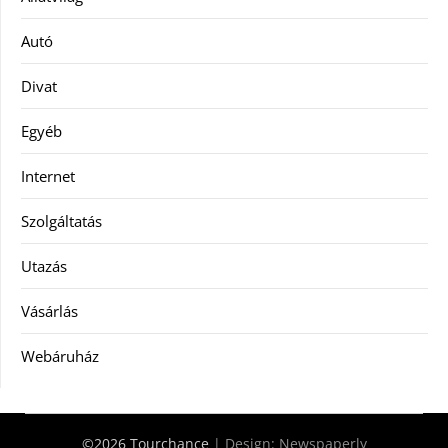
Autó
Divat
Egyéb
Internet
Szolgáltatás
Utazás
Vásárlás
Webáruház
©2026 Tourchance
| Design:
Newspaperly