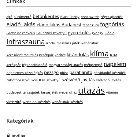
Címkék
betonkerítés
ajtó
autómentő
Black Friday
cisco switch
céges ajándék
eladó lakás
fogpótlás
eladó lakás Budapest
fehér rum
gyerekülés
Greffe de cheveux
Grundfos szivattyú
gyöngy
illóolaj
infraszauna
irodai masszázs
játék webáruház
klíma
kirándulás
keresőoptimalizálás
kerékpár
kerítés
KTM
napelem
kerékpár
légkondicionáló
magyarországi utazás
méhpempő
pezsgő
párátlanító
napelemes közvilágítás
plüss
párátlanító készülék
szauna
szélvédő javítás
robotporszívó
szivattyú
szélvédő javítás
utazás
budapest
társasjáték
társasjáték webáruház
vitamin
víztisztító
weboldal készítés
webáruház készítés
Kategóriák
Állatvilág