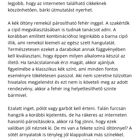
legjobb, hogy az interneten található cikkeknek
köszönhetően, bárki útmutatást nyerhet.
A kék öltöny remekül párosítható fehér inggel. A szakértők
a cipő megválasztásában is tudnak tanácsot adni. A
korábban említett kombinációhoz leginkább a barna cipő
illik, ami remekül kiemeli az egész szett hangulatát.
Természetesen ezeket a darabokat annak függvényében
kell kiválasztani, hogy éppen milyen alkalomra készül az
illető.
Ha tanácstalannak érzi magát, akkor ajánljuk
figyelmébe a klasszikus kék színt, ami minden fontos
eseményre tökéletesen passzol. Aki nem szeretne túlzottan
hivatalos megjelenést és ezt nem is követeli meg az adott
rendezvény, akkor a fehér ing helyettesíthető szinte
bármivel.
Ezalatt inget, pólót vagy garbót kell érteni. Talán furcsán
hangzik a korábbi kijelentés, de ha rákeres az interneten
hasonló párosításokra, akkor rá fog jönni, hogy ezek
valóban jól néznek ki. De mi van a fekete színű öltönnyel? A
sötét árnyalatok is tényleg jól klappolnak más színekkel,