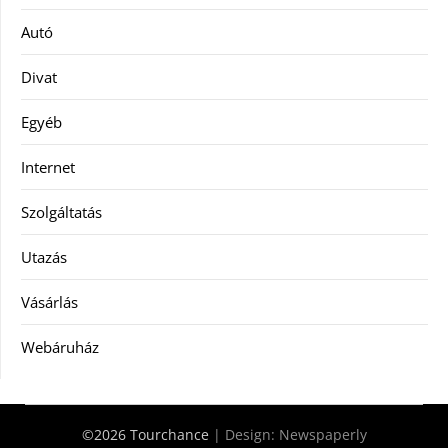
Autó
Divat
Egyéb
Internet
Szolgáltatás
Utazás
Vásárlás
Webáruház
©2026 Tourchance
| Design:
Newspaperly