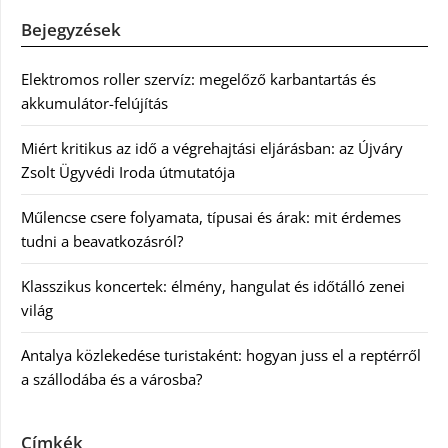
Bejegyzések
Elektromos roller szervíz: megelőző karbantartás és
akkumulátor-felújítás
Miért kritikus az idő a végrehajtási eljárásban: az Újváry
Zsolt Ügyvédi Iroda útmutatója
Műlencse csere folyamata, típusai és árak: mit érdemes
tudni a beavatkozásról?
Klasszikus koncertek: élmény, hangulat és időtálló zenei
világ
Antalya közlekedése turistaként: hogyan juss el a reptérről
a szállodába és a városba?
Címkék