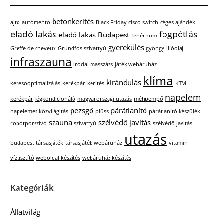
betonkerítés
ajtó
autómentő
Black Friday
cisco switch
céges ajándék
eladó lakás
fogpótlás
eladó lakás Budapest
fehér rum
gyerekülés
Greffe de cheveux
Grundfos szivattyú
gyöngy
illóolaj
infraszauna
irodai masszázs
játék webáruház
klíma
kirándulás
keresőoptimalizálás
kerékpár
kerítés
KTM
napelem
kerékpár
légkondicionáló
magyarországi utazás
méhpempő
pezsgő
párátlanító
napelemes közvilágítás
plüss
párátlanító készülék
szauna
szélvédő javítás
robotporszívó
szivattyú
szélvédő javítás
utazás
budapest
társasjáték
társasjáték webáruház
vitamin
víztisztító
weboldal készítés
webáruház készítés
Kategóriák
Állatvilág