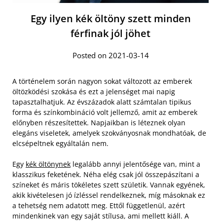
Egy ilyen kék öltöny szett minden
férfinak jól jöhet
Posted on 2021-03-14
A történelem során nagyon sokat változott az emberek
öltözködési szokása és ezt a jelenséget mai napig
tapasztalhatjuk. Az évszázadok alatt számtalan tipikus
forma és színkombináció volt jellemző, amit az emberek
előnyben részesítettek. Napjaikban is léteznek olyan
elegáns viseletek, amelyek szokványosnak mondhatóak, de
elcsépeltnek egyáltalán nem.
Egy
kék öltönynek
legalább annyi jelentősége van, mint a
klasszikus feketének. Néha elég csak jól összepászítani a
színeket és máris tökéletes szett születik. Vannak egyének,
akik kivételesen jó ízléssel rendelkeznek, míg másoknak ez
a tehetség nem adatott meg. Ettől függetlenül, azért
mindenkinek van egy saját stílusa, ami mellett kiáll. A