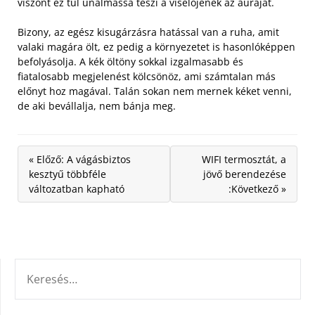
viszont ez túl unalmassá teszi a viselőjének az auráját.
Bizony, az egész kisugárzásra hatással van a ruha, amit
valaki magára ölt, ez pedig a környezetet is hasonlóképpen
befolyásolja. A kék öltöny sokkal izgalmasabb és
fiatalosabb megjelenést kölcsönöz, ami számtalan más
előnyt hoz magával. Talán sokan nem mernek kéket venni,
de aki bevállalja, nem bánja meg.
« Előző: A vágásbiztos
WIFI termosztát, a
kesztyű többféle
jövő berendezése
változatban kapható
:Következő »
KERESÉS: