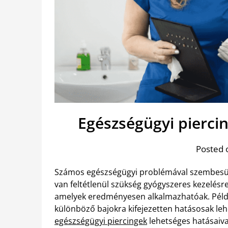
Egészségügyi piercin
Posted 
Számos egészségügyi problémával szembesü
van feltétlenül szükség gyógyszeres kezelés
amelyek eredményesen alkalmazhatóak. Példá
különböző bajokra kifejezetten hatásosak leh
egészségügyi piercingek
lehetséges hatásaiva