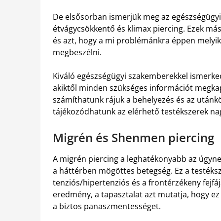
De elsősorban ismerjük meg az egészségügyi 
étvágycsökkentő és klimax piercing. Ezek m
és azt, hogy a mi problémánkra éppen melyik 
megbeszélni.
Kiváló egészségügyi szakemberekkel ismerke
akiktől minden szükséges információt megkap
számíthatunk rájuk a behelyezés és az utánk
tájékozódhatunk az elérhető testékszerek na
Migrén és Shenmen piercing
A migrén piercing a leghatékonyabb az úgynev
a háttérben mögöttes betegség. Ez a testéksze
tenziós/hipertenziós és a frontérzékeny fejf
eredmény, a tapasztalat azt mutatja, hogy e
a biztos panaszmentességet.