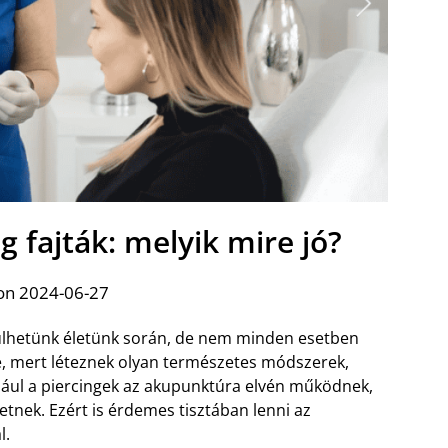
g fajták: melyik mire jó?
on 2024-06-27
lhetünk életünk során, de nem minden esetben
re, mert léteznek olyan természetes módszerek,
ul a piercingek az akupunktúra elvén működnek,
etnek. Ezért is érdemes tisztában lenni az
l.