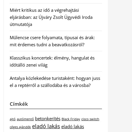
Miért kritikus az idő a végrehajtási
eljárásban: az Újváry Zsolt Ügyvédi Iroda
útmutatója
Műlencse csere folyamata, típusai és árak:
mit érdemes tudni a beavatkozásról?
Klasszikus koncertek: élmény, hangulat és
időtálló zenei világ
Antalya közlekedése turistaként: hogyan juss
el a reptérről a szállodába és a városba?
Címkék
betonkerítés
ajtó
autómentő
Black Friday
cisco switch
eladó lakás
eladó lakás
céges ajándék