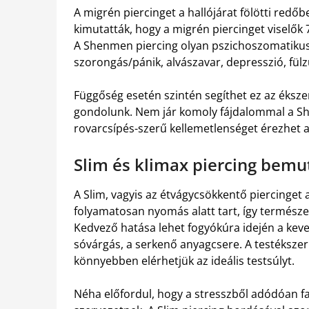
A migrén piercinget a hallójárat fölötti redőb
kimutatták, hogy a migrén piercinget viselők 7
A Shenmen piercing olyan pszichoszomatikus 
szorongás/pánik, alvászavar, depresszió, fülzúg
Függőség esetén szintén segíthet ez az éksze
gondolunk. Nem jár komoly fájdalommal a Sh
rovarcsípés-szerű kellemetlenséget érezhet a
Slim és klimax piercing bemu
A Slim, vagyis az étvágycsökkentő piercinget 
folyamatosan nyomás alatt tart, így termész
Kedvező hatása lehet fogyókúra idején a kev
sóvárgás, a serkenő anyagcsere. A testékszer
könnyebben elérhetjük az ideális testsúlyt.
Néha előfordul, hogy a stresszből adódóan f