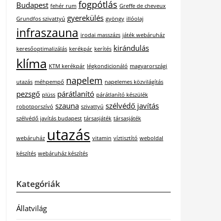
fogpótlás
Budapest
fehér rum
Greffe de cheveux
gyerekülés
Grundfos szivattyú
gyöngy
illóolaj
infraszauna
irodai masszázs
játék webáruház
kirándulás
keresőoptimalizálás
kerékpár
kerítés
klíma
KTM kerékpár
légkondicionáló
magyarországi
napelem
utazás
méhpempő
napelemes közvilágítás
pezsgő
párátlanító
plüss
párátlanító készülék
szauna
szélvédő javítás
robotporszívó
szivattyú
szélvédő javítás budapest
társasjáték
társasjáték
utazás
webáruház
vitamin
víztisztító
weboldal
készítés
webáruház készítés
Kategóriák
Állatvilág