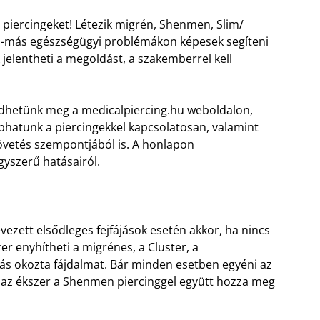
piercingeket! Létezik migrén, Shenmen, Slim/
ás-más egészségügyi problémákon képesek segíteni
jelentheti a megoldást, a szakemberrel kell
dhetünk meg a medicalpiercing.hu weboldalon,
hatunk a piercingekkel kapcsolatosan, valamint
övetés szempontjából is. A honlapon
gyszerű hatásairól.
ezett elsődleges fejfájások esetén akkor, ha nincs
r enyhítheti a migrénes, a Cluster, a
ájás okozta fájdalmat. Bár minden esetben egyéni az
z az ékszer a Shenmen piercinggel együtt hozza meg