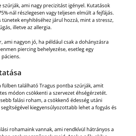
e szúrják, ami nagy precizitást igényel. Kutatások
5%-nál részlegesen vagy teljesen elmúlt a fejfájás.
tünetek enyhítéséhez járul hozzá, mint a stressz,
ás, illetve az allergia.
r, ami nagyon jó, ha például csak a dohányzásra
enmen piercing behelyezése, esetleg egy
 páciens.
tatása
a fülben található Tragus pontba szúrják, amit
etes módon csökkenti a szervezet éhségérzetét.
esebb falási roham, a csökkenő édesség utáni
 segítségével kiegyensúlyozottabb lehet a fogyás és
alási rohamaink vannak, ami rendkívül hátrányos a