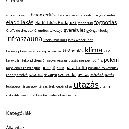
Címkék
betonkerítés
ajtó
autómentő
Black Friday
cisco switch
céges ajándék
eladó lakás
fogpótlás
eladó lakás Budapest
fehér rum
gyerekülés
Greffe de cheveux
Grundfos szivattyú
gyöngy
illóolaj
infraszauna
irodai masszázs
játék webáruház
klíma
kirándulás
keresőoptimalizálás
kerékpár
kerítés
KTM
napelem
kerékpár
légkondicionáló
magyarországi utazás
méhpempő
pezsgő
párátlanító
napelemes közvilágítás
plüss
párátlanító készülék
szauna
szélvédő javítás
robotporszívó
szivattyú
szélvédő javítás
utazás
budapest
társasjáték
társasjáték webáruház
vitamin
víztisztító
weboldal készítés
webáruház készítés
Kategóriák
Állatvilág