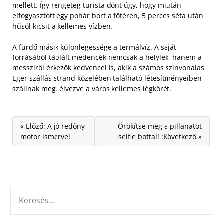
mellett. Így rengeteg turista dönt úgy, hogy miután
elfogyasztott egy pohár bort a főtéren, 5 perces séta után
hűsöl kicsit a kellemes vízben.
A fürdő másik különlegessége a termálvíz. A saját
forrásából táplált medencék nemcsak a helyiek, hanem a
messziről érkezők kedvencei is, akik a számos színvonalas
Eger szállás strand közelében található létesítményeiben
szállnak meg, élvezve a város kellemes légkörét.
« Előző: A jó redőny
Örökítse meg a pillanatot
motor ismérvei
selfie bottal! :Következő »
KERESÉS: