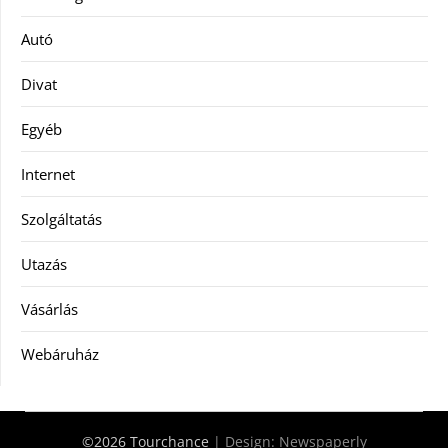
Autó
Divat
Egyéb
Internet
Szolgáltatás
Utazás
Vásárlás
Webáruház
©2026 Tourchance
| Design:
Newspaperly