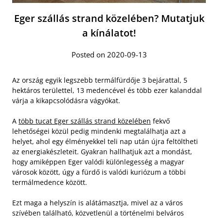
Eger szállás strand közelében? Mutatjuk
a kínálatot!
Posted on 2020-09-13
Az ország egyik legszebb termálfürdője 3 bejárattal, 5
hektáros területtel, 13 medencével és több ezer kalanddal
várja a kikapcsolódásra vágyókat.
A
több tucat Eger szállás strand közelében
fekvő
lehetőségei közül pedig mindenki megtalálhatja azt a
helyet, ahol egy élményekkel teli nap után újra feltöltheti
az energiakészleteit. Gyakran hallhatjuk azt a mondást,
hogy amiképpen Eger valódi különlegesség a magyar
városok között, úgy a fürdő is valódi kuriózum a többi
termálmedence között.
Ezt maga a helyszín is alátámasztja, mivel az a város
szívében található, közvetlenül a történelmi belváros