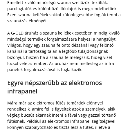
Emellett kiváló minőségű szauna szellőzők, textíliák,
párologtatók és különböző illóolajok is megrendelhetőek.
Ezen szauna kellékek sokkal különlegesebbé fogják tenni a
szaunázás élményét.
A G-OLD áruház a szauna kellékek esetében mindig kiváló
minőségű termékek forgalmazására helyezi a hangsúlyt.
Világos, hogy egy szauna felöntő dézsánál vagy felöntő
kanálnál a tartósság talán a legfőbb tulajdonságnak
bizonyul, hiszen ha a szauna felmelegszik, hideg vizet
locsol vele az ember. Az áruház nem mellesleg az infra
panelek forgalmazásával is foglalkozik.
Egyre népszerűbb az elektromos
infrapanel
Mára már az elektromos fűtés temérdek előnnyel
rendelkezik, amire fel is figyeltek azok a személyek, akik
végleg búcsút akarnak inteni a fával vagy gázzal történő
fűtésnek.
Például az elektromos infrapanel segítségével
könnyen szabályozható és tiszta lesz a fűtés, illetve a