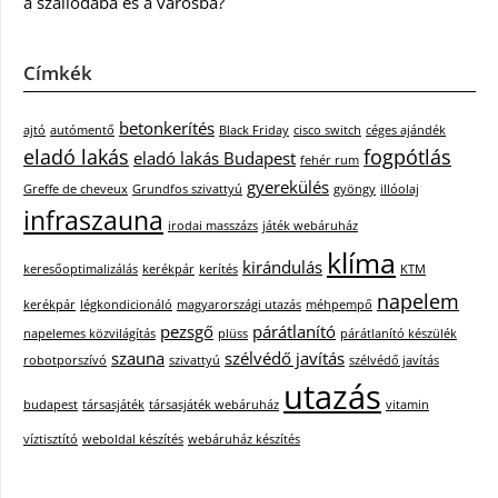
a szállodába és a városba?
Címkék
betonkerítés
ajtó
autómentő
Black Friday
cisco switch
céges ajándék
eladó lakás
fogpótlás
eladó lakás Budapest
fehér rum
gyerekülés
Greffe de cheveux
Grundfos szivattyú
gyöngy
illóolaj
infraszauna
irodai masszázs
játék webáruház
klíma
kirándulás
keresőoptimalizálás
kerékpár
kerítés
KTM
napelem
kerékpár
légkondicionáló
magyarországi utazás
méhpempő
pezsgő
párátlanító
napelemes közvilágítás
plüss
párátlanító készülék
szauna
szélvédő javítás
robotporszívó
szivattyú
szélvédő javítás
utazás
budapest
társasjáték
társasjáték webáruház
vitamin
víztisztító
weboldal készítés
webáruház készítés