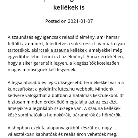
kellékek is
Posted on 2021-01-07
A szaunázás egy igencsak relaxáló élmény, ami hamar
feltölti az embert, feledtetve a sok stresszt. Vannak olyan
tartozékok, akárcsak a szauna kellékek
, amelyekkel még
egyedibbé lehet tenni ezt az élményt. Annak érdekében,
hogy a siker garantált legyen, a kiegészítők kötelezően
magas minőségűek kell legyenek.
A legsajátosabb és legszükségesebb termékekkel várja a
kuncsaftokat a goldinfrafutes.hu webbolt. Mindenki
kedvére válogathat a boltban a hatalmas készülékből. Itt
biztosan minden érdeklődő megtalálja azt az eszközt,
amelyikre a leginkább szüksége van. A szauna kellékek
közé sorolhatóak a homokórák, páramérők és hőmérők.
A shopban ezek fa alapanyagokból készültek, nagy
választékban kaphatóak és reális áron vehetőek meg.