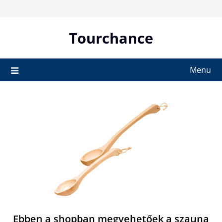
Skip
to
content
Tourchance
Menu
Ebben a shopban megvehetőek a szauna