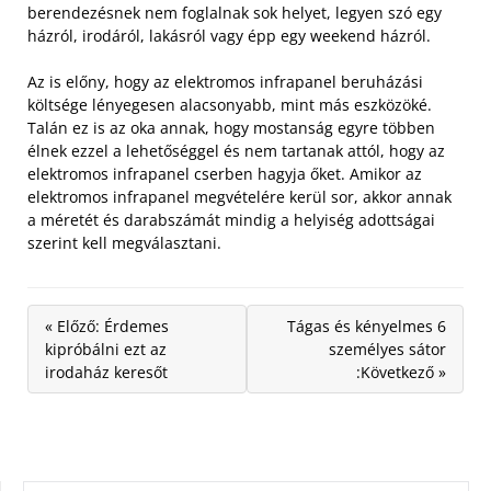
berendezésnek nem foglalnak sok helyet, legyen szó egy
házról, irodáról, lakásról vagy épp egy weekend házról.
Az is előny, hogy az elektromos infrapanel beruházási
költsége lényegesen alacsonyabb, mint más eszközöké.
Talán ez is az oka annak, hogy mostanság egyre többen
élnek ezzel a lehetőséggel és nem tartanak attól, hogy az
elektromos infrapanel cserben hagyja őket. Amikor az
elektromos infrapanel megvételére kerül sor, akkor annak
a méretét és darabszámát mindig a helyiség adottságai
szerint kell megválasztani.
« Előző: Érdemes
Tágas és kényelmes 6
kipróbálni ezt az
személyes sátor
irodaház keresőt
:Következő »