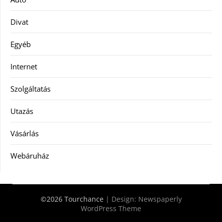
Divat
Egyéb
Internet
Szolgáltatás
Utazás
Vásárlás
Webáruház
©2026 Tourchance
| Design:
Newspaperly
WordPress Theme