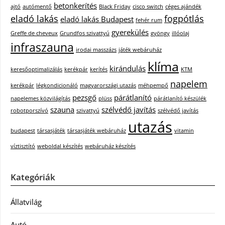
betonkerítés
ajtó
autómentő
Black Friday
cisco switch
céges ajándék
eladó lakás
fogpótlás
eladó lakás Budapest
fehér rum
gyerekülés
Greffe de cheveux
Grundfos szivattyú
gyöngy
illóolaj
infraszauna
irodai masszázs
játék webáruház
klíma
kirándulás
keresőoptimalizálás
kerékpár
kerítés
KTM
napelem
kerékpár
légkondicionáló
magyarországi utazás
méhpempő
pezsgő
párátlanító
napelemes közvilágítás
plüss
párátlanító készülék
szauna
szélvédő javítás
robotporszívó
szivattyú
szélvédő javítás
utazás
budapest
társasjáték
társasjáték webáruház
vitamin
víztisztító
weboldal készítés
webáruház készítés
Kategóriák
Állatvilág
Autó