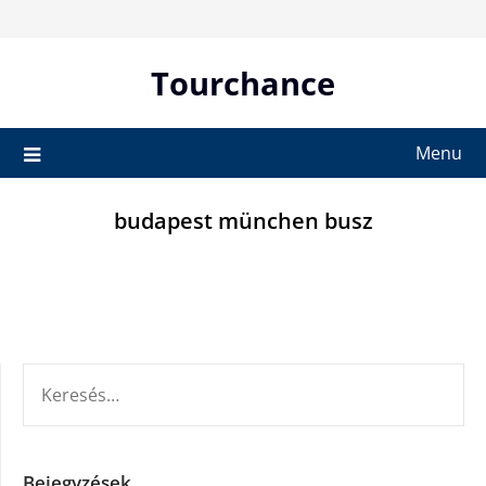
Skip
to
content
Tourchance
Menu
budapest münchen busz
KERESÉS:
Bejegyzések